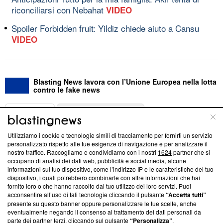
riconciliarsi con Nebahat
VIDEO
Spoiler Forbidden fruit: Yildiz chiede aiuto a Cansu
VIDEO
Blasting News lavora con l’Unione Europea nella lotta
contro le fake news
ABOUT
LINEA EDITORIALE
Utilizziamo i cookie e tecnologie simili di tracciamento per fornirti un servizio
Questa sezione offre informazioni trasparenti su Blasting
personalizzato rispetto alle tue esigenze di navigazione e per analizzare il
nostro traffico. Raccogliamo e condividiamo con i nostri
1624
partner che si
News, sui nostri processi editoriali e su come ci impegniamo a
occupano di analisi dei dati web, pubblicità e social media, alcune
creare news di qualità. Inoltre, afferma la nostra aderenza a
informazioni sul tuo dispositivo, come l’indirizzo IP e le caratteristiche del tuo
‘Trust Project - News with Integrity’
Blasting News non è
dispositivo, i quali potrebbero combinarle con altre informazioni che hai
ancora membro del programma, ma ha richiesto di farne
fornito loro o che hanno raccolto dal tuo utilizzo dei loro servizi. Puoi
parte; Trust Project non ha ancora effettuato una verifica di
acconsentire all’uso di tali tecnologie cliccando il pulsante
“Accetta tutti”
conformità agli standard.
presente su questo banner oppure personalizzare le tue scelte, anche
eventualmente negando il consenso al trattamento dei dati personali da
parte dei partner terzi, cliccando sul pulsante
“Personalizza”
.