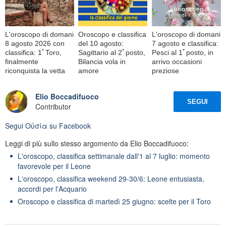
L'oroscopo di domani
Oroscopo e classifica
L'oroscopo di domani
8 agosto 2026 con
del 10 agosto:
7 agosto e classifica:
classifica: 1ﾟToro,
Sagittario al 2ﾟposto,
Pesci al 1ﾟposto, in
finalmente
Bilancia vola in
arrivo occasioni
riconquista la vetta
amore
preziose
Elio Boccadifuoco
SEGUI
Contributor
Segui
Oὐσία
su Facebook
Leggi di più sullo stesso argomento da Elio Boccadifuoco:
L'oroscopo, classifica settimanale dall'1 al 7 luglio: momento
favorevole per il Leone
L'oroscopo, classifica weekend 29-30/6: Leone entusiasta,
accordi per l'Acquario
Oroscopo e classifica di martedì 25 giugno: scelte per il Toro