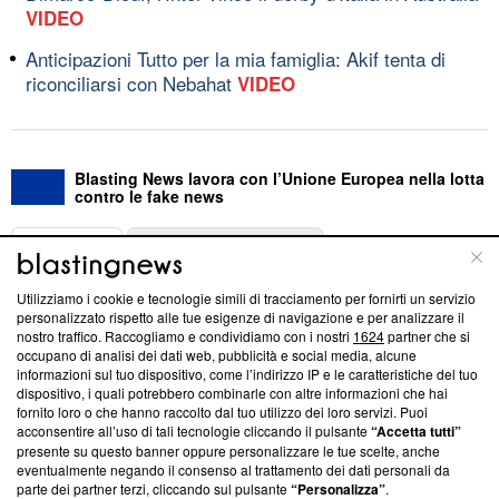
VIDEO
Anticipazioni Tutto per la mia famiglia: Akif tenta di
riconciliarsi con Nebahat
VIDEO
Blasting News lavora con l’Unione Europea nella lotta
contro le fake news
ABOUT
LINEA EDITORIALE
Utilizziamo i cookie e tecnologie simili di tracciamento per fornirti un servizio
Questa sezione offre informazioni trasparenti su Blasting
personalizzato rispetto alle tue esigenze di navigazione e per analizzare il
nostro traffico. Raccogliamo e condividiamo con i nostri
1624
partner che si
News, sui nostri processi editoriali e su come ci impegniamo a
occupano di analisi dei dati web, pubblicità e social media, alcune
creare news di qualità. Inoltre, afferma la nostra aderenza a
informazioni sul tuo dispositivo, come l’indirizzo IP e le caratteristiche del tuo
‘Trust Project - News with Integrity’
Blasting News non è
dispositivo, i quali potrebbero combinarle con altre informazioni che hai
ancora membro del programma, ma ha richiesto di farne
fornito loro o che hanno raccolto dal tuo utilizzo dei loro servizi. Puoi
parte; Trust Project non ha ancora effettuato una verifica di
acconsentire all’uso di tali tecnologie cliccando il pulsante
“Accetta tutti”
conformità agli standard.
presente su questo banner oppure personalizzare le tue scelte, anche
eventualmente negando il consenso al trattamento dei dati personali da
parte dei partner terzi, cliccando sul pulsante
“Personalizza”
.
Su di noi