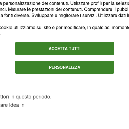
la personalizzazione dei contenuti. Utilizzare profili per la selez
inciare un nuovo
ci. Misurare le prestazioni dei contenuti. Comprendere il pubblic
ersone che vi
fonti diverse. Sviluppare e migliorare i servizi. Utilizzare dati l
mportando in modo
ookie utilizziamo sul sito e per modificare, in qualsiasi momento,
.
.
zioni centrali
ACCETTA TUTTI
isioni dell'oroscopo del
ere al più presto le
PERSONALIZZA
 modo da concedervi
t, è consigliato.
ttori in questo periodo.
iare idea in