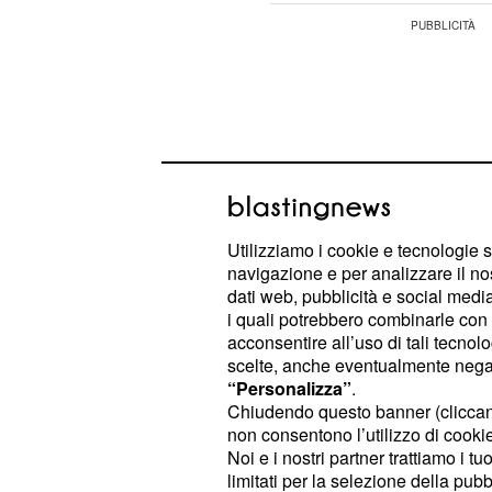
Utilizziamo i cookie e tecnologie s
navigazione e per analizzare il no
dati web, pubblicità e social media,
i quali potrebbero combinarle con a
acconsentire all’uso di tali tecnol
scelte, anche eventualmente negand
“Personalizza”
.
l'
oroscopo
del 7 ottob
10° Bilancia:
Chiudendo questo banner (clicca
po' più altruisti. Se ci sono state de
non consentono l’utilizzo di cookie 
Noi e i nostri partner trattiamo i t
provate a mettervi nei panni del vost
limitati per la selezione della pubb