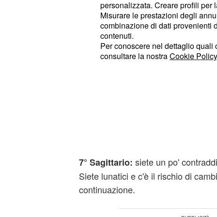
personalizzata. Creare profili per 
buon momento per com
9° Vergine:
Misurare le prestazioni degli annun
progetto. Prestate attenzione alle p
combinazione di dati provenienti da 
contenuti.
circondano, non tutti si stanno co
Per conoscere nel dettaglio quali c
onesto, spesso peccate di ingenuità
consultare la nostra
Cookie Policy
Previsioni astrali posi
le prev
8° in classifica Scorpione:
giorno 7 ottobre vi esortano a risolv
faccende che avete in sospeso, in
qualche momento di svago. Fate spor
siete un po' contraddi
7° Sagittario:
Siete lunatici e c'è il rischio di camb
continuazione.