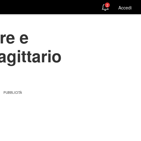
2
Accedi
re e
agittario