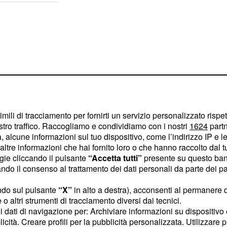
imili di tracciamento per fornirti un servizio personalizzato rispe
stro traffico. Raccogliamo e condividiamo con i nostri
1624
partn
 alcune informazioni sul tuo dispositivo, come l’indirizzo IP e le 
ltre informazioni che hai fornito loro o che hanno raccolto dal tuo
ogie cliccando il pulsante
“Accetta tutti”
presente su questo ban
o il consenso al trattamento dei dati personali da parte dei par
re vi esorta ad essere un
ndo sul pulsante
“X”
in alto a destra), acconsenti al permanere 
lle incomprensioni,
o altri strumenti di tracciamento diversi dai tecnici.
uoi dati di navigazione per: Archiviare informazioni su dispositivo 
ro "rivale" per un attimo
licità. Creare profili per la pubblicità personalizzata. Utilizzare p