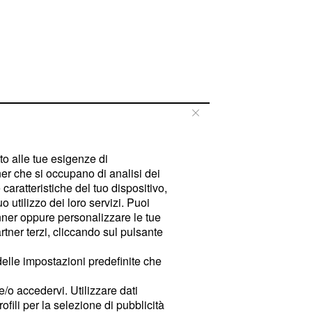
tto alle tue esigenze di
er che si occupano di analisi dei
caratteristiche del tuo dispositivo,
 utilizzo dei loro servizi. Puoi
ner oppure personalizzare le tue
tner terzi, cliccando sul pulsante
delle impostazioni predefinite che
e/o accedervi. Utilizzare dati
rofili per la selezione di pubblicità