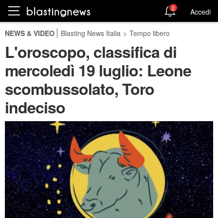
2
Accedi
NEWS & VIDEO
Blasting News Italia
>
Tempo libero
L'oroscopo, classifica di
mercoledì 19 luglio: Leone
scombussolato, Toro
indeciso