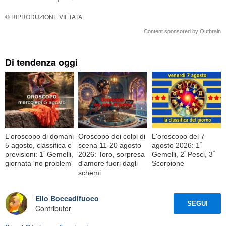
© RIPRODUZIONE VIETATA
Content sponsored by Outbrain
Di tendenza oggi
L'oroscopo di domani
Oroscopo dei colpi di
L'oroscopo del 7
5 agosto, classifica e
scena 11-20 agosto
agosto 2026: 1ﾟ
previsioni: 1ﾟGemelli,
2026: Toro, sorpresa
Gemelli, 2ﾟPesci, 3ﾟ
giornata 'no problem'
d'amore fuori dagli
Scorpione
schemi
Elio Boccadifuoco
SEGUI
Contributor