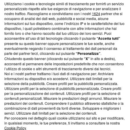
Utilizziamo i cookie e tecnologie simili di tracciamento per fornirti un servizio
Questa sezione offre informazioni trasparenti su Blasting
personalizzato rispetto alle tue esigenze di navigazione e per analizzare il
nostro traffico. Raccogliamo e condividiamo con i nostri
1624
partner che si
News, sui nostri processi editoriali e su come ci impegniamo a
occupano di analisi dei dati web, pubblicità e social media, alcune
creare news di qualità. Inoltre, afferma la nostra aderenza a
informazioni sul tuo dispositivo, come l’indirizzo IP e le caratteristiche del tuo
‘Trust Project - News with Integrity’
Blasting News non è
dispositivo, i quali potrebbero combinarle con altre informazioni che hai
ancora membro del programma, ma ha richiesto di farne
fornito loro o che hanno raccolto dal tuo utilizzo dei loro servizi. Puoi
parte; Trust Project non ha ancora effettuato una verifica di
acconsentire all’uso di tali tecnologie cliccando il pulsante
“Accetta tutti”
conformità agli standard.
presente su questo banner oppure personalizzare le tue scelte, anche
eventualmente negando il consenso al trattamento dei dati personali da
parte dei partner terzi, cliccando sul pulsante
“Personalizza”
.
Su di noi
Chiudendo questo banner (cliccando sul pulsante
“X”
in alto a destra),
acconsenti al permanere delle impostazioni predefinite che non consentono
Team editoriale
l’utilizzo di cookie o altri strumenti di tracciamento diversi dai tecnici.
Noi e i nostri partner trattiamo i tuoi dati di navigazione per: Archiviare
Corporate
informazioni su dispositivo e/o accedervi. Utilizzare dati limitati per la
selezione della pubblicità. Creare profili per la pubblicità personalizzata.
Redazione
Utilizzare profili per la selezione di pubblicità personalizzata. Creare profili
per la personalizzazione dei contenuti. Utilizzare profili per la selezione di
Informativa Privacy
contenuti personalizzati. Misurare le prestazioni degli annunci. Misurare le
prestazioni dei contenuti. Comprendere il pubblico attraverso statistiche o la
Cookie Policy
combinazione di dati provenienti da fonti diverse. Sviluppare e migliorare i
servizi. Utilizzare dati limitati per la selezione dei contenuti.
Blasting SA, IDI CHE-247.845.224, Via Carlo Frasca, 3 - 6900
Per conoscere nel dettaglio quali cookie utilizziamo sul sito e per modificare,
Lugano (Svizzera) Tel:
+39 0690258937
in qualsiasi momento, le tue preferenze, ti invitiamo a consultare la nostra
Cookie Policy
.