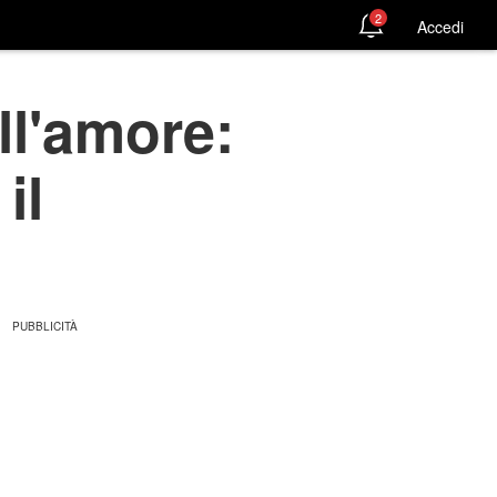
2
Accedi
ll'amore:
il