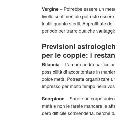
– Potrebbe essere un mese f
Vergine
livello sentimentale potreste essere
inutili quanto sterili. Approfittate d
periodo per trarre qualche vantaggio
Previsioni astrologic
per le coppie: i restan
– L'amore andrà particola
Bilancia
possibilità di accontentare in manie
dolce metà. Potreste organizzare un
impresso per molto tempo nella vos
– Sarete un corpo unico 
Scorpione
metà e non le farete mancare le att
però difficile sorprenderla, perché d