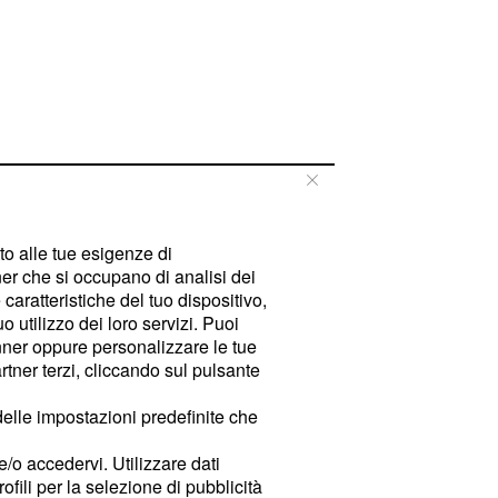
tto alle tue esigenze di
er che si occupano di analisi dei
caratteristiche del tuo dispositivo,
 utilizzo dei loro servizi. Puoi
ner oppure personalizzare le tue
tner terzi, cliccando sul pulsante
delle impostazioni predefinite che
e/o accedervi. Utilizzare dati
rofili per la selezione di pubblicità