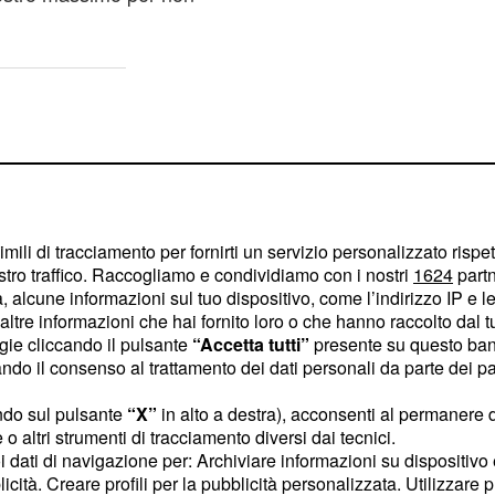
imili di tracciamento per fornirti un servizio personalizzato rispe
stro traffico. Raccogliamo e condividiamo con i nostri
1624
partn
 alcune informazioni sul tuo dispositivo, come l’indirizzo IP e le 
ltre informazioni che hai fornito loro o che hanno raccolto dal tuo
ogie cliccando il pulsante
“Accetta tutti”
presente su questo ban
o il consenso al trattamento dei dati personali da parte dei par
ndo sul pulsante
“X”
in alto a destra), acconsenti al permanere 
o altri strumenti di tracciamento diversi dai tecnici.
uoi dati di navigazione per: Archiviare informazioni su dispositivo 
astanza positivo per
licità. Creare profili per la pubblicità personalizzata. Utilizzare p