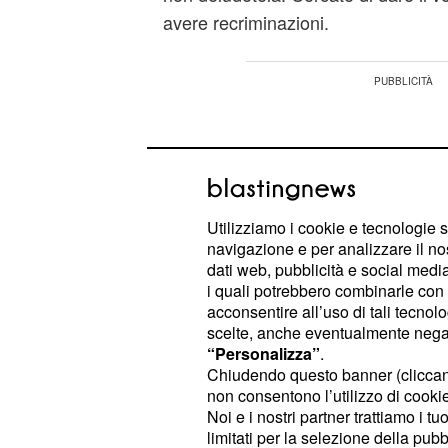
avere recriminazioni.
Utilizziamo i cookie e tecnologie s
navigazione e per analizzare il no
dati web, pubblicità e social media,
i quali potrebbero combinarle con a
acconsentire all’uso di tali tecnol
scelte, anche eventualmente negand
“Personalizza”
.
Chiudendo questo banner (clicca
non consentono l’utilizzo di cookie 
Noi e i nostri partner trattiamo i t
– Il mese potrebbe essere abb
Toro
limitati per la selezione della pubb