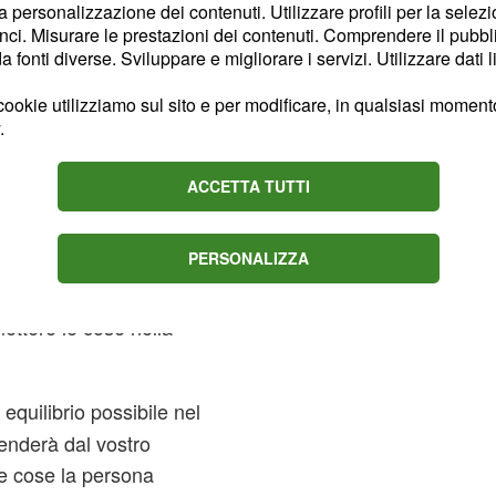
non sfidare però troppo il
la personalizzazione dei contenuti. Utilizzare profili per la selez
i in maniera accurata.
ci. Misurare le prestazioni dei contenuti. Comprendere il pubblic
fonti diverse. Sviluppare e migliorare i servizi. Utilizzare dati l
scinosi e il periodo
ookie utilizziamo sul sito e per modificare, in qualsiasi momento,
età che si sentirà un po'
.
rassicuratela, potreste
ggiamenti.
ACCETTA TUTTI
i difficoltà in ambito
PERSONALIZZA
ste non essere in
e metà ed avere quindi
mettere le cose nella
quilibrio possibile nel
penderà dal vostro
e cose la persona