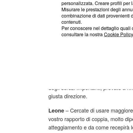
quel che riguarda la vita di coppia, 
personalizzata. Creare profili per 
fato e programmate alcune situazion
Misurare le prestazioni degli annun
combinazione di dati provenienti da 
contenuti.
– Sarete particolarmente fa
Gemelli
Per conoscere nel dettaglio quali c
metterà alla prova la vostra dolce m
consultare la nostra
Cookie Policy
trascurata. Datele delle certezze e 
essere protagonisti di diversi corte
– Potrebbero esserci un po' d
Cancro
sentimentale. In questo mese potre
perfetta sintonia con la vostra dolc
degli screzi importanti, provate a ri
giusta direzione.
– Cercate di usare maggiore e
Leone
vostro rapporto di coppia, molto di
atteggiamento e da come recepirà l