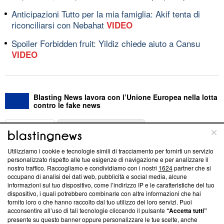
Anticipazioni Tutto per la mia famiglia: Akif tenta di
riconciliarsi con Nebahat
VIDEO
Spoiler Forbidden fruit: Yildiz chiede aiuto a Cansu
VIDEO
Blasting News lavora con l’Unione Europea nella lotta
contro le fake news
ABOUT
LINEA EDITORIALE
Utilizziamo i cookie e tecnologie simili di tracciamento per fornirti un servizio
Questa sezione offre informazioni trasparenti su Blasting
personalizzato rispetto alle tue esigenze di navigazione e per analizzare il
nostro traffico. Raccogliamo e condividiamo con i nostri
1624
partner che si
News, sui nostri processi editoriali e su come ci impegniamo a
occupano di analisi dei dati web, pubblicità e social media, alcune
creare news di qualità. Inoltre, afferma la nostra aderenza a
informazioni sul tuo dispositivo, come l’indirizzo IP e le caratteristiche del tuo
‘Trust Project - News with Integrity’
Blasting News non è
dispositivo, i quali potrebbero combinarle con altre informazioni che hai
ancora membro del programma, ma ha richiesto di farne
fornito loro o che hanno raccolto dal tuo utilizzo dei loro servizi. Puoi
parte; Trust Project non ha ancora effettuato una verifica di
acconsentire all’uso di tali tecnologie cliccando il pulsante
“Accetta tutti”
conformità agli standard.
presente su questo banner oppure personalizzare le tue scelte, anche