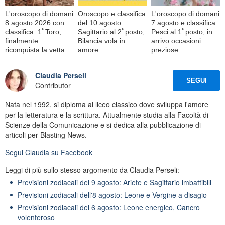
L'oroscopo di domani
Oroscopo e classifica
L'oroscopo di domani
8 agosto 2026 con
del 10 agosto:
7 agosto e classifica:
classifica: 1ﾟToro,
Sagittario al 2ﾟposto,
Pesci al 1ﾟposto, in
finalmente
Bilancia vola in
arrivo occasioni
riconquista la vetta
amore
preziose
Claudia Perseli
SEGUI
Contributor
Nata nel 1992, si diploma al liceo classico dove sviluppa l'amore
per la letteratura e la scrittura. Attualmente studia alla Facoltà di
Scienze della Comunicazione e si dedica alla pubblicazione di
articoli per Blasting News.
Segui
Claudia
su Facebook
Leggi di più sullo stesso argomento da Claudia Perseli:
Previsioni zodiacali del 9 agosto: Ariete e Sagittario imbattibili
Previsioni zodiacali dell'8 agosto: Leone e Vergine a disagio
Previsioni zodiacali del 6 agosto: Leone energico, Cancro
volenteroso