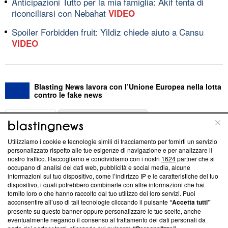
Anticipazioni Tutto per la mia famiglia: Akif tenta di
riconciliarsi con Nebahat
VIDEO
Spoiler Forbidden fruit: Yildiz chiede aiuto a Cansu
VIDEO
Blasting News lavora con l’Unione Europea nella lotta
contro le fake news
ABOUT
LINEA EDITORIALE
Utilizziamo i cookie e tecnologie simili di tracciamento per fornirti un servizio
Questa sezione offre informazioni trasparenti su Blasting
personalizzato rispetto alle tue esigenze di navigazione e per analizzare il
nostro traffico. Raccogliamo e condividiamo con i nostri
1624
partner che si
News, sui nostri processi editoriali e su come ci impegniamo a
occupano di analisi dei dati web, pubblicità e social media, alcune
creare news di qualità. Inoltre, afferma la nostra aderenza a
informazioni sul tuo dispositivo, come l’indirizzo IP e le caratteristiche del tuo
‘Trust Project - News with Integrity’
Blasting News non è
dispositivo, i quali potrebbero combinarle con altre informazioni che hai
ancora membro del programma, ma ha richiesto di farne
fornito loro o che hanno raccolto dal tuo utilizzo dei loro servizi. Puoi
parte; Trust Project non ha ancora effettuato una verifica di
acconsentire all’uso di tali tecnologie cliccando il pulsante
“Accetta tutti”
conformità agli standard.
presente su questo banner oppure personalizzare le tue scelte, anche
eventualmente negando il consenso al trattamento dei dati personali da