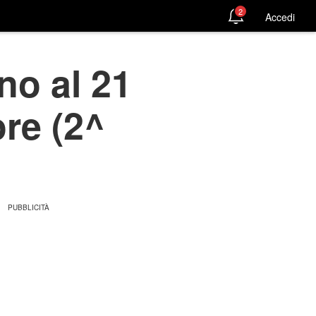
2
Accedi
no al 21
ore (2^