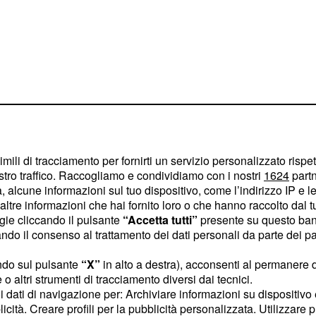
imili di tracciamento per fornirti un servizio personalizzato rispe
stro traffico. Raccogliamo e condividiamo con i nostri
1624
partn
 alcune informazioni sul tuo dispositivo, come l’indirizzo IP e le 
ltre informazioni che hai fornito loro o che hanno raccolto dal tuo
ogie cliccando il pulsante
“Accetta tutti”
presente su questo ban
o il consenso al trattamento dei dati personali da parte dei par
arete destinati a
una nel segno in grande
ndo sul pulsante
“X”
in alto a destra), acconsenti al permanere 
egnerete a consolidare i
o altri strumenti di tracciamento diversi dai tecnici.
uoi dati di navigazione per: Archiviare informazioni su dispositivo 
 questioni irrisolte. Una
licità. Creare profili per la pubblicità personalizzata. Utilizzare p