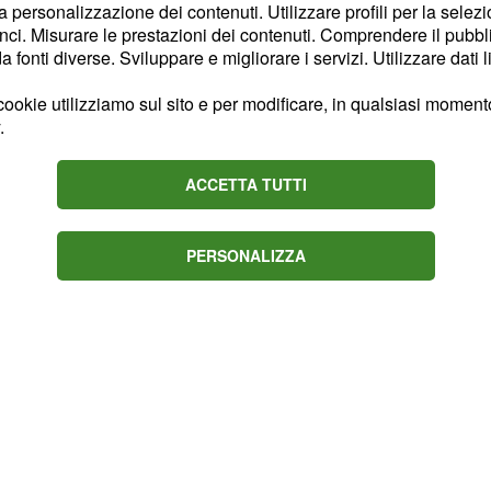
una complicità rinnovata.
la personalizzazione dei contenuti. Utilizzare profili per la selez
distrarre dal vostro
ci. Misurare le prestazioni dei contenuti. Comprendere il pubblic
fonti diverse. Sviluppare e migliorare i servizi. Utilizzare dati l
rebbe attirare
derete incontri leggeri e
ookie utilizziamo sul sito e per modificare, in qualsiasi momento,
 fare promesse che non
.
ttimana si preannuncia
dedicarvi ai vostri
ACCETTA TUTTI
tati soddisfacenti.
PERSONALIZZA