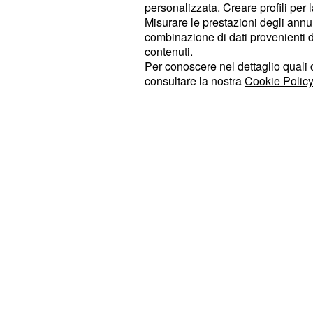
volta ristabilita l'intesa, godrete di 
personalizzata. Creare profili per 
Fate attenzione però a non lasciarvi 
Misurare le prestazioni degli annun
combinazione di dati provenienti da 
fascino (troppo) sensuale, il che pot
contenuti.
l'attenzione di altri single. Vi conce
Per conoscere nel dettaglio quali c
spensierati, ma state attenti a non
consultare la nostra
Cookie Policy
potete mantenere. Nel lavoro, la se
tranquilla e priva di intoppi. Potrete 
compiti con serenità, ottenendo risul