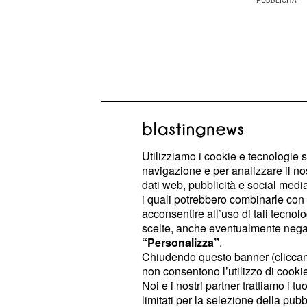
Utilizziamo i cookie e tecnologie s
navigazione e per analizzare il no
dati web, pubblicità e social media,
i quali potrebbero combinarle con a
acconsentire all’uso di tali tecnol
scelte, anche eventualmente negand
Ma anche in molteplici altri ambiti s
“Personalizza”
.
primeggiare, con la vostra amica L
Chiudendo questo banner (clicca
spolvero. Parlando di coppia, vi imp
non consentono l’utilizzo di cookie 
Noi e i nostri partner trattiamo i t
legami affettivi, risolvendo eventuali
limitati per la selezione della pubb