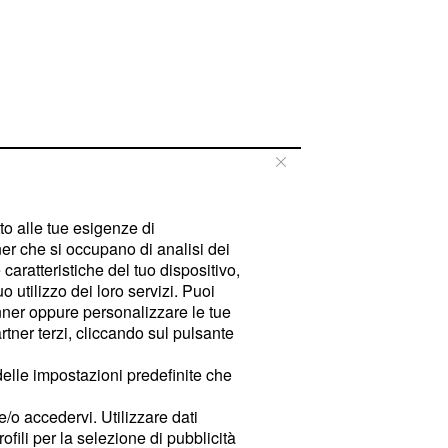
tto alle tue esigenze di
er che si occupano di analisi dei
caratteristiche del tuo dispositivo,
 utilizzo dei loro servizi. Puoi
ner oppure personalizzare le tue
tner terzi, cliccando sul pulsante
delle impostazioni predefinite che
e/o accedervi. Utilizzare dati
rofili per la selezione di pubblicità