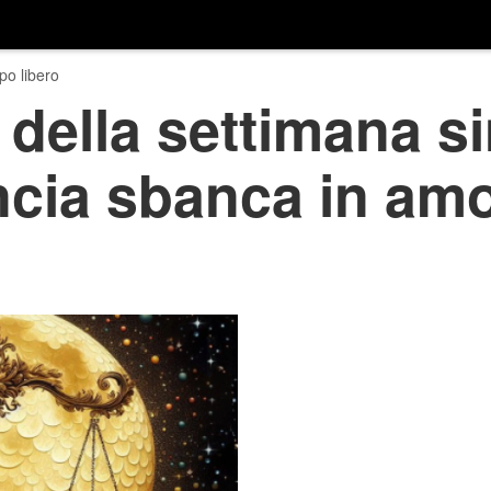
o libero
della settimana si
ancia sbanca in am