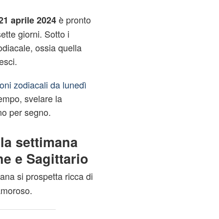
è pronto
21 aprile 202
4
tte giorni. Sotto i
zodiacale, ossia quella
esci.
ioni zodiacali da lunedì
empo, svelare la
gno per segno.
lla settimana
e e Sagittario
ana si prospetta ricca di
amoroso.