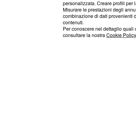
incomprensioni latenti potrebbero 
personalizzata. Creare profili per 
Misurare le prestazioni degli annun
tensioni. Evitate reazioni impulsive
combinazione di dati provenienti da 
per riflettere prima di affrontare dis
contenuti.
siete single, potreste sentirvi insicu
Per conoscere nel dettaglio quali c
consultare la nostra
Cookie Policy
conoscenze ma non lasciatevi scora
impressioni.
Gli astri remano a vo
11° Bilancia -
potrebbero riservarvi spiacevoli sor