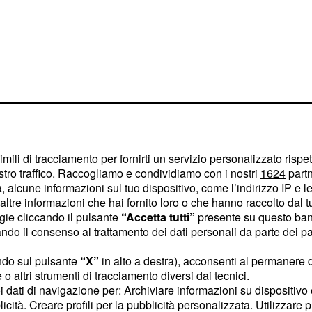
imili di tracciamento per fornirti un servizio personalizzato rispe
stro traffico. Raccogliamo e condividiamo con i nostri
1624
partn
 alcune informazioni sul tuo dispositivo, come l’indirizzo IP e le 
imenti finireste in una
ltre informazioni che hai fornito loro o che hanno raccolto dal tuo
ogie cliccando il pulsante
“Accetta tutti”
presente su questo ban
ci e determinati,
o il consenso al trattamento dei dati personali da parte dei par
o che vi attendono.
lta e ignorate i commenti
ndo sul pulsante
“X”
in alto a destra), acconsenti al permanere 
o altri strumenti di tracciamento diversi dai tecnici.
treste attraversare un
uoi dati di navigazione per: Archiviare informazioni su dispositivo 
ione. Alcune
licità. Creare profili per la pubblicità personalizzata. Utilizzare p