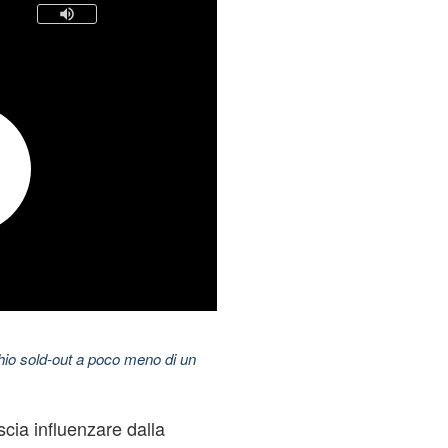
hio sold-out a poco meno di un
scia influenzare dalla