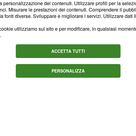
emergere, causando
la personalizzazione dei contenuti. Utilizzare profili per la selez
ci. Misurare le prestazioni dei contenuti. Comprendere il pubblic
 e prendetevi del tempo
fonti diverse. Sviluppare e migliorare i servizi. Utilizzare dati l
cussioni importanti. Se
ri nei confronti di nuove
ookie utilizziamo sul sito e per modificare, in qualsiasi momento,
.
ggiare dalle prime
ACCETTA TUTTI
stro sfavore e
prese.
PERSONALIZZA