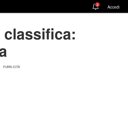
2
Accedi
classifica:
ta