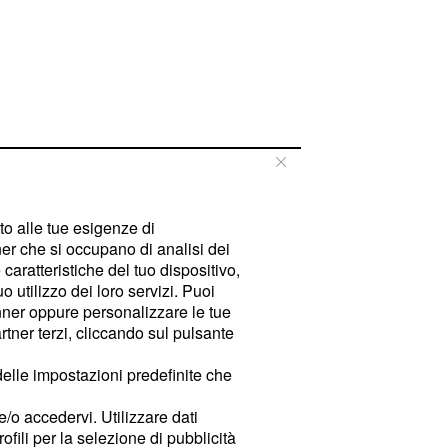
tto alle tue esigenze di
er che si occupano di analisi dei
caratteristiche del tuo dispositivo,
 utilizzo dei loro servizi. Puoi
ner oppure personalizzare le tue
tner terzi, cliccando sul pulsante
delle impostazioni predefinite che
e/o accedervi. Utilizzare dati
rofili per la selezione di pubblicità