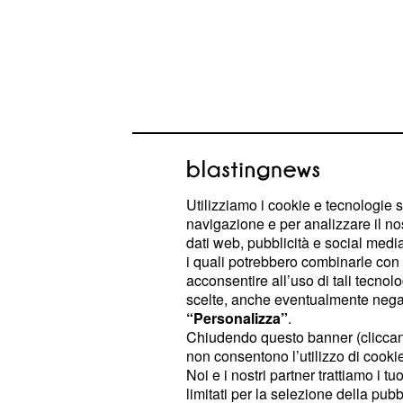
Utilizziamo i cookie e tecnologie s
navigazione e per analizzare il no
dati web, pubblicità e social media,
Voltate pagina. Non recriminate, altr
i quali potrebbero combinarle con a
acconsentire all’uso di tali tecnol
posizione svantaggiosa. Sarete tena
scelte, anche eventualmente negand
soprattutto con gli impegni di lavor
“Personalizza”
.
Concentratevi su un compito alla vo
Chiudendo questo banner (clicca
non consentono l’utilizzo di cookie 
negativi che circolano sui social. Po
Noi e i nostri partner trattiamo i t
momento difficile nella vostra relaz
limitati per la selezione della pubb