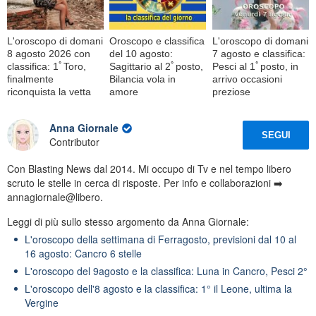
L'oroscopo di domani
Oroscopo e classifica
L'oroscopo di domani
8 agosto 2026 con
del 10 agosto:
7 agosto e classifica:
classifica: 1ﾟToro,
Sagittario al 2ﾟposto,
Pesci al 1ﾟposto, in
finalmente
Bilancia vola in
arrivo occasioni
riconquista la vetta
amore
preziose
Anna Giornale
SEGUI
Contributor
Con Blasting News dal 2014. Mi occupo di Tv e nel tempo libero
scruto le stelle in cerca di risposte. Per info e collaborazioni ➡️
annagiornale@libero.
Leggi di più sullo stesso argomento da Anna Giornale:
L'oroscopo della settimana di Ferragosto, previsioni dal 10 al
16 agosto: Cancro 6 stelle
L'oroscopo del 9agosto e la classifica: Luna in Cancro, Pesci 2°
L'oroscopo dell'8 agosto e la classifica: 1° il Leone, ultima la
Vergine