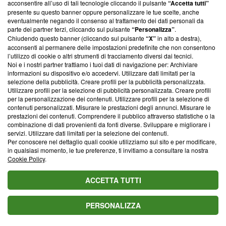
acconsentire all’uso di tali tecnologie cliccando il pulsante
“Accetta tutti”
L'oroscopo di domani 7 agosto e classifica: Pesci al 1ﾟ
presente su questo banner oppure personalizzare le tue scelte, anche
posto, in arrivo occasioni preziose
eventualmente negando il consenso al trattamento dei dati personali da
parte dei partner terzi, cliccando sul pulsante
“Personalizza”
.
L'oroscopo del 9agosto e la classifica: Luna in Cancro,
Chiudendo questo banner (cliccando sul pulsante
“X”
in alto a destra),
acconsenti al permanere delle impostazioni predefinite che non consentono
Pesci 2°
l’utilizzo di cookie o altri strumenti di tracciamento diversi dai tecnici.
Noi e i nostri partner trattiamo i tuoi dati di navigazione per: Archiviare
L'oroscopo di domani, domenica 10 maggio: 1ﾟPesci,
informazioni su dispositivo e/o accedervi. Utilizzare dati limitati per la
2ﾟScorpione, 3ﾟVergine
selezione della pubblicità. Creare profili per la pubblicità personalizzata.
Utilizzare profili per la selezione di pubblicità personalizzata. Creare profili
L'oroscopo del 10/05 con classifica: oro per i Gemelli
per la personalizzazione dei contenuti. Utilizzare profili per la selezione di
contenuti personalizzati. Misurare le prestazioni degli annunci. Misurare le
inarrestabili, argento per Bilancia
prestazioni dei contenuti. Comprendere il pubblico attraverso statistiche o la
combinazione di dati provenienti da fonti diverse. Sviluppare e migliorare i
Anticipazioni Tutto per la mia famiglia: Akif tenta di
servizi. Utilizzare dati limitati per la selezione dei contenuti.
riconciliarsi con Nebahat
VIDEO
Per conoscere nel dettaglio quali cookie utilizziamo sul sito e per modificare,
in qualsiasi momento, le tue preferenze, ti invitiamo a consultare la nostra
Spoiler Forbidden fruit: Yildiz chiede aiuto a Cansu
Cookie Policy
.
VIDEO
ACCETTA TUTTI
PERSONALIZZA
Blasting News lavora con l’Unione Europea nella lotta
contro le fake news