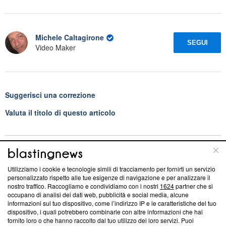
Michele Caltagirone
SEGUI
Video Maker
Suggerisci una correzione
Valuta il titolo di questo articolo
Blasting News consiglia
Utilizziamo i cookie e tecnologie simili di tracciamento per fornirti un servizio
L'oroscopo di domani 8 agosto 2026 con classifica: 1ﾟ
personalizzato rispetto alle tue esigenze di navigazione e per analizzare il
Toro, finalmente riconquista la vetta
nostro traffico. Raccogliamo e condividiamo con i nostri
1624
partner che si
occupano di analisi dei dati web, pubblicità e social media, alcune
informazioni sul tuo dispositivo, come l’indirizzo IP e le caratteristiche del tuo
Oroscopo e classifica del 10 agosto: Sagittario al 2ﾟ
dispositivo, i quali potrebbero combinarle con altre informazioni che hai
posto, Bilancia vola in amore
fornito loro o che hanno raccolto dal tuo utilizzo dei loro servizi. Puoi