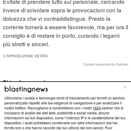
Evitate di prendere tutto sul personale, cercando
invece di scivolare sopra le provocazioni con la
dolcezza che vi contraddistingue. Presto la
corrente tornerà a essere favorevole, ma per ora il
consiglio è di restare in porto, curando i legami
più stretti e sinceri.
© RIPRODUZIONE VIETATA
Content sponsored by Outbrain
Di tendenza oggi
Utilizziamo i cookie e tecnologie simili di tracciamento per fornirti un servizio
personalizzato rispetto alle tue esigenze di navigazione e per analizzare il
nostro traffico. Raccogliamo e condividiamo con i nostri
1624
partner che si
occupano di analisi dei dati web, pubblicità e social media, alcune
informazioni sul tuo dispositivo, come l’indirizzo IP e le caratteristiche del tuo
dispositivo, i quali potrebbero combinarle con altre informazioni che hai
L'oroscopo di domani
Oroscopo e classifica
L'oroscopo del
fornito loro o che hanno raccolto dal tuo utilizzo dei loro servizi. Puoi
7 agosto e classifica:
del 9 agosto: 1ﾟ
giorno venerdì 7