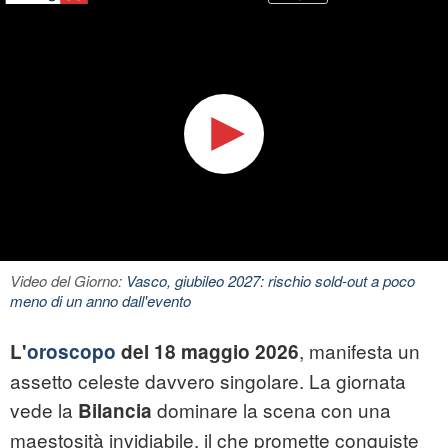
Video del Giorno:
Vasco, giubileo 2027: rischio sold-out a poco
meno di un anno dall'evento
, manifesta un
L'
oroscopo
del 18 maggio 2026
assetto celeste davvero singolare. La giornata
vede la
dominare la scena con una
Bilancia
maestosità invidiabile, il che promette conquiste