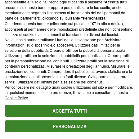
acconsentire all’uso di tali tecnologie cliccando il pulsante
“Accetta tutti”
Pesci al 1ﾟposto, in
Cancro, 2ﾟPesci, 3ﾟ
agosto: Venere lascia
presente su questo banner oppure personalizzare le tue scelte, anche
arrivo occasioni
Sagittario
Vergine, Toro
eventualmente negando il consenso al trattamento dei dati personali da
preziose
impegnato
parte dei partner terzi, cliccando sul pulsante
“Personalizza”
.
Chiudendo questo banner (cliccando sul pulsante
“X”
in alto a destra),
acconsenti al permanere delle impostazioni predefinite che non consentono
Max Rendi
l’utilizzo di cookie o altri strumenti di tracciamento diversi dai tecnici.
SEGUI
Contributor
Noi e i nostri partner trattiamo i tuoi dati di navigazione per: Archiviare
informazioni su dispositivo e/o accedervi. Utilizzare dati limitati per la
In tria tempora vita dividitur: quod fuit, quod est, quod futurum est.
selezione della pubblicità. Creare profili per la pubblicità personalizzata.
Utilizzare profili per la selezione di pubblicità personalizzata. Creare profili
Ex his quod agimus breve est, quod acturi sumus dubium, quod
per la personalizzazione dei contenuti. Utilizzare profili per la selezione di
egimus certum. La vita si divide in tre tempi: passato, presente,
contenuti personalizzati. Misurare le prestazioni degli annunci. Misurare le
futuro.
prestazioni dei contenuti. Comprendere il pubblico attraverso statistiche o la
combinazione di dati provenienti da fonti diverse. Sviluppare e migliorare i
Segui
Antonio
su Facebook
servizi. Utilizzare dati limitati per la selezione dei contenuti.
Per conoscere nel dettaglio quali cookie utilizziamo sul sito e per modificare,
Leggi di più sullo stesso argomento da Max Rendi:
in qualsiasi momento, le tue preferenze, ti invitiamo a consultare la nostra
L'oroscopo di domani 9 agosto e classifica: Leone al 1ﾟposto,
Cookie Policy
.
malintesi per la Vergine
ACCETTA TUTTI
L'oroscopo di domani 8 agosto 2026 con classifica: 1ﾟToro,
finalmente riconquista la vetta
L'oroscopo di domani 7 agosto e classifica: Pesci al 1ﾟposto, in
PERSONALIZZA
arrivo occasioni preziose