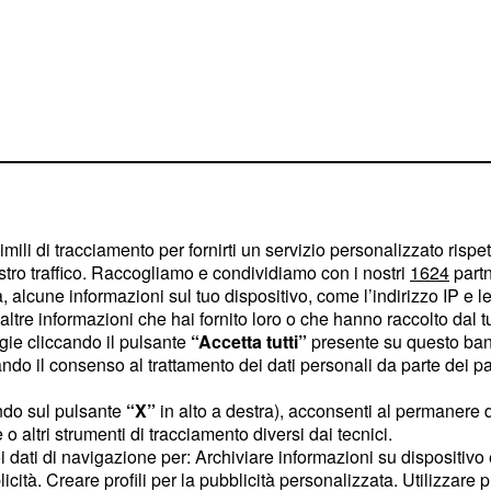
6, oroscopo e
imili di tracciamento per fornirti un servizio personalizzato rispe
stro traffico. Raccogliamo e condividiamo con i nostri
1624
partn
 alcune informazioni sul tuo dispositivo, come l’indirizzo IP e le 
ltre informazioni che hai fornito loro o che hanno raccolto dal tuo
ppia vivono una fase di
ogie cliccando il pulsante
“Accetta tutti”
presente su questo ban
deale per pianificare
o il consenso al trattamento dei dati personali da parte dei par
itari avranno occasioni
ndo sul pulsante
“X”
in alto a destra), acconsenti al permanere 
durante un evento
o altri strumenti di tracciamento diversi dai tecnici.
ino naturale emergerà
uoi dati di navigazione per: Archiviare informazioni su dispositivo 
attività pratiche si
licità. Creare profili per la pubblicità personalizzata. Utilizzare p