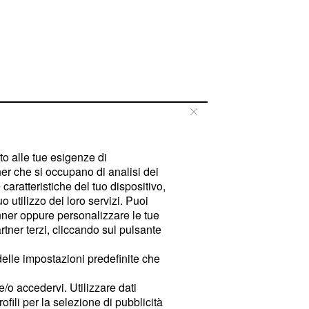
tto alle tue esigenze di
er che si occupano di analisi dei
caratteristiche del tuo dispositivo,
 utilizzo dei loro servizi. Puoi
ner oppure personalizzare le tue
tner terzi, cliccando sul pulsante
delle impostazioni predefinite che
e/o accedervi. Utilizzare dati
rofili per la selezione di pubblicità