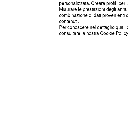
personalizzata. Creare profili per 
aprono scenari incoraggianti, grazie a
Misurare le prestazioni degli annun
permettono di risolvere un vecchio 
combinazione di dati provenienti da 
rapporti con i colleghi migliorano s
contenuti.
Per conoscere nel dettaglio quali c
clima di fattiva collaborazione recip
consultare la nostra
Cookie Policy
si respira un’aria di distensione e i m
passati vengono superati attraverso
costruttivo.