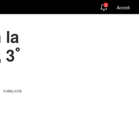
2
Accedi
 la
, 3ﾟ