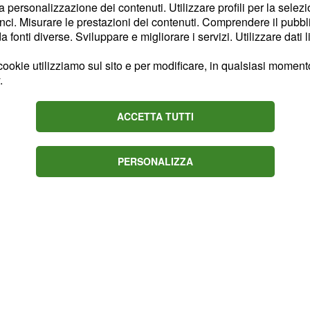
la personalizzazione dei contenuti. Utilizzare profili per la selez
 intuizioni brillanti che
ci. Misurare le prestazioni dei contenuti. Comprendere il pubblic
problema burocratico. I
fonti diverse. Sviluppare e migliorare i servizi. Utilizzare dati l
ensibilmente, creando un
ookie utilizziamo sul sito e per modificare, in qualsiasi momento,
roca. In ambito familiare
.
alintesi sorti nei giorni
 un dialogo sereno e
ACCETTA TUTTI
PERSONALIZZA