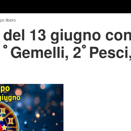
o libero
del 13 giugno con
1ﾟGemelli, 2ﾟPesci