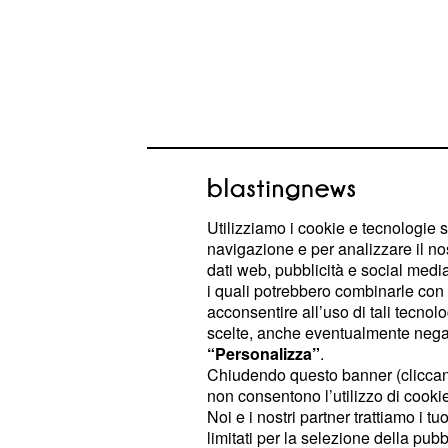
Sabato 13 giugno 202
Utilizziamo i cookie e tecnologie s
navigazione e per analizzare il no
classifica del giorno
dati web, pubblicità e social media,
i quali potrebbero combinarle con a
⭐⭐⭐⭐⭐. Le dinamiche di co
Gemelli
acconsentire all’uso di tali tecnol
straordinaria complicità reciproca, i
scelte, anche eventualmente negand
progetti a lungo termine. I cuori sol
“Personalizza”
.
Chiudendo questo banner (clicca
uniche per fare incontri stimolanti 
non consentono l’utilizzo di cookie 
mondano pomeridiano, dove il fasc
Noi e i nostri partner trattiamo i t
senza alcuno sforzo. Sul fronte delle 
limitati per la selezione della pubb