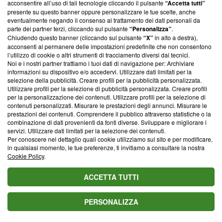
contro le fake news
acconsentire all’uso di tali tecnologie cliccando il pulsante
“Accetta tutti”
presente su questo banner oppure personalizzare le tue scelte, anche
eventualmente negando il consenso al trattamento dei dati personali da
ABOUT
LINEA EDITORIALE
parte dei partner terzi, cliccando sul pulsante
“Personalizza”
.
Chiudendo questo banner (cliccando sul pulsante
“X”
in alto a destra),
acconsenti al permanere delle impostazioni predefinite che non consentono
l’utilizzo di cookie o altri strumenti di tracciamento diversi dai tecnici.
Questa sezione offre informazioni trasparenti su Blasting
Noi e i nostri partner trattiamo i tuoi dati di navigazione per: Archiviare
News, sui nostri processi editoriali e su come ci impegniamo a
informazioni su dispositivo e/o accedervi. Utilizzare dati limitati per la
creare news di qualità. Inoltre, afferma la nostra aderenza a
selezione della pubblicità. Creare profili per la pubblicità personalizzata.
‘Trust Project - News with Integrity’
Blasting News non è
Utilizzare profili per la selezione di pubblicità personalizzata. Creare profili
ancora membro del programma, ma ha richiesto di farne
per la personalizzazione dei contenuti. Utilizzare profili per la selezione di
parte; Trust Project non ha ancora effettuato una verifica di
contenuti personalizzati. Misurare le prestazioni degli annunci. Misurare le
prestazioni dei contenuti. Comprendere il pubblico attraverso statistiche o la
conformità agli standard.
combinazione di dati provenienti da fonti diverse. Sviluppare e migliorare i
servizi. Utilizzare dati limitati per la selezione dei contenuti.
Su di noi
Per conoscere nel dettaglio quali cookie utilizziamo sul sito e per modificare,
in qualsiasi momento, le tue preferenze, ti invitiamo a consultare la nostra
Team editoriale
Cookie Policy
.
Corporate
ACCETTA TUTTI
Redazione
PERSONALIZZA
Informativa Privacy