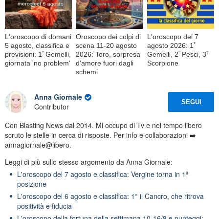
L'oroscopo di domani
Oroscopo dei colpi di
L'oroscopo del 7
5 agosto, classifica e
scena 11-20 agosto
agosto 2026: 1ﾟ
previsioni: 1ﾟGemelli,
2026: Toro, sorpresa
Gemelli, 2ﾟPesci, 3ﾟ
giornata 'no problem'
d'amore fuori dagli
Scorpione
schemi
Anna Giornale
SEGUI
Contributor
Con Blasting News dal 2014. Mi occupo di Tv e nel tempo libero
scruto le stelle in cerca di risposte. Per info e collaborazioni ➡️
annagiornale@libero.
Leggi di più sullo stesso argomento da Anna Giornale:
L'oroscopo del 7 agosto e classifica: Vergine torna in 1ª
posizione
L'oroscopo del 6 agosto e classifica: 1° il Cancro, che ritrova
positività e fiducia
L'oroscopo della fortuna della settimana 10-16/8 e punteggi: