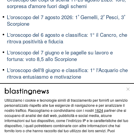
sorpresa d'amore fuori dagli schemi
L'oroscopo del 7 agosto 2026: 1ﾟGemelli, 2ﾟPesci, 3ﾟ
Scorpione
L'oroscopo del 6 agosto e classifica: 1° il Cancro, che
ritrova positività e fiducia
L'oroscopo del 7 giugno e le pagelle su lavoro e
fortuna: voto 8,5 allo Scorpione
L'oroscopo dell'8 giugno e classifica: 1° l'Acquario che
ritrova entusiasmo e motivazione
Spoiler My sweet lie: Sevket scopre le bugie di sua
figlia
VIDEO
Utilizziamo i cookie e tecnologie simili di tracciamento per fornirti un servizio
Eurogol di Zhegrova, la Juve batte il Chelsea
VIDEO
personalizzato rispetto alle tue esigenze di navigazione e per analizzare il
nostro traffico. Raccogliamo e condividiamo con i nostri
1624
partner che si
occupano di analisi dei dati web, pubblicità e social media, alcune
informazioni sul tuo dispositivo, come l’indirizzo IP e le caratteristiche del tuo
dispositivo, i quali potrebbero combinarle con altre informazioni che hai
Blasting News lavora con l’Unione Europea nella lotta
fornito loro o che hanno raccolto dal tuo utilizzo dei loro servizi. Puoi