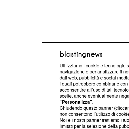
Utilizziamo i cookie e tecnologie s
L'astrologia regala il primo posto in c
navigazione e per analizzare il no
dati web, pubblicità e social media,
dell'Ariete, mentre sfavorisce il Cap
i quali potrebbero combinarle con a
ragioni.
acconsentire all’uso di tali tecnol
scelte, anche eventualmente negand
“Personalizza”
.
Classifica e oroscop
Chiudendo questo banner (clicca
14 giugno 2026: dai s
non consentono l’utilizzo di cookie 
Noi e i nostri partner trattiamo i t
quelli top
limitati per la selezione della pubb