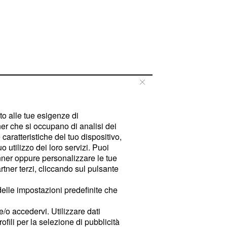
tto alle tue esigenze di
er che si occupano di analisi dei
caratteristiche del tuo dispositivo,
 utilizzo dei loro servizi. Puoi
ner oppure personalizzare le tue
tner terzi, cliccando sul pulsante
delle impostazioni predefinite che
e/o accedervi. Utilizzare dati
rofili per la selezione di pubblicità