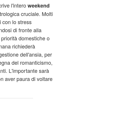
ive l'intero
weekend
ologica cruciale. Molti
i con lo stress
dosi di fronte alla
e priorità domestiche o
timana richiederà
estione dell'ansia, per
nsegna del romanticismo,
ranti. L'importante sarà
on aver paura di voltare