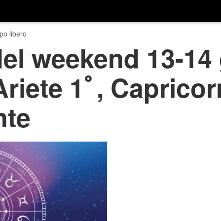
o libero
el weekend 13-14 
Ariete 1ﾟ, Capricor
nte