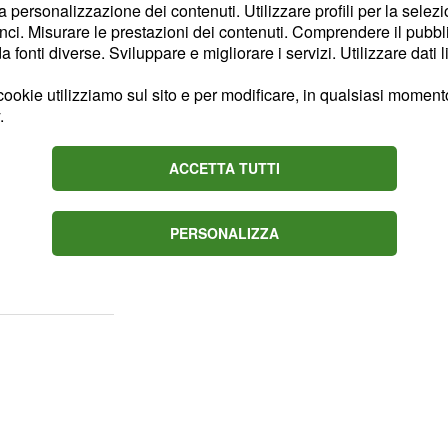
la personalizzazione dei contenuti. Utilizzare profili per la selez
ivo vacillerà un po' in
ci. Misurare le prestazioni dei contenuti. Comprendere il pubblic
smo faranno da sfondo
fonti diverse. Sviluppare e migliorare i servizi. Utilizzare dati l
 anche se ormai avete
ookie utilizziamo sul sito e per modificare, in qualsiasi momento,
i d'animo. Tra i due
.
 migliore. Sarete
iche e da alcune
ACCETTA TUTTI
 professione. Vi capita
a di aiuto tra le mura di
PERSONALIZZA
, esprimete chiaramente
i parole.