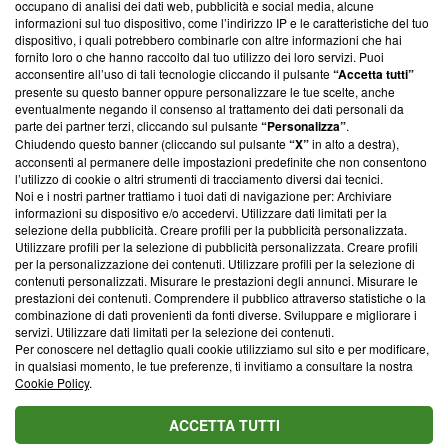
occupano di analisi dei dati web, pubblicità e social media, alcune
creare news di qualità. Inoltre, afferma la nostra aderenza a
informazioni sul tuo dispositivo, come l’indirizzo IP e le caratteristiche del tuo
‘Trust Project - News with Integrity’
Blasting News non è
dispositivo, i quali potrebbero combinarle con altre informazioni che hai
ancora membro del programma, ma ha richiesto di farne
fornito loro o che hanno raccolto dal tuo utilizzo dei loro servizi. Puoi
parte; Trust Project non ha ancora effettuato una verifica di
acconsentire all’uso di tali tecnologie cliccando il pulsante
“Accetta tutti”
conformità agli standard.
presente su questo banner oppure personalizzare le tue scelte, anche
eventualmente negando il consenso al trattamento dei dati personali da
parte dei partner terzi, cliccando sul pulsante
“Personalizza”
.
Su di noi
Chiudendo questo banner (cliccando sul pulsante
“X”
in alto a destra),
acconsenti al permanere delle impostazioni predefinite che non consentono
Team editoriale
l’utilizzo di cookie o altri strumenti di tracciamento diversi dai tecnici.
Noi e i nostri partner trattiamo i tuoi dati di navigazione per: Archiviare
Corporate
informazioni su dispositivo e/o accedervi. Utilizzare dati limitati per la
selezione della pubblicità. Creare profili per la pubblicità personalizzata.
Redazione
Utilizzare profili per la selezione di pubblicità personalizzata. Creare profili
per la personalizzazione dei contenuti. Utilizzare profili per la selezione di
Informativa Privacy
contenuti personalizzati. Misurare le prestazioni degli annunci. Misurare le
prestazioni dei contenuti. Comprendere il pubblico attraverso statistiche o la
Cookie Policy
combinazione di dati provenienti da fonti diverse. Sviluppare e migliorare i
servizi. Utilizzare dati limitati per la selezione dei contenuti.
Blasting SA, IDI CHE-247.845.224, Via Carlo Frasca, 3 - 6900
Per conoscere nel dettaglio quali cookie utilizziamo sul sito e per modificare,
Lugano (Svizzera) Tel:
+39 0690258937
in qualsiasi momento, le tue preferenze, ti invitiamo a consultare la nostra
Cookie Policy
.
© 2026 Blasting News
ACCETTA TUTTI