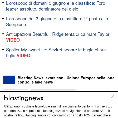
L'oroscopo di domani 3 giugno e la classifica: Toro
leader assoluto, dominatore del cielo
L'oroscopo del 3 giugno e la classifica: 1° posto allo
Scorpione
Anticipazioni Beautiful: Ridge tenta di calmare Taylor
VIDEO
Spoiler My sweet lie: Sevket scopre le bugie di sua
figlia
VIDEO
Blasting News lavora con l’Unione Europea nella lotta
contro le fake news
ABOUT
LINEA EDITORIALE
Utilizziamo i cookie e tecnologie simili di tracciamento per fornirti un servizio
Questa sezione offre informazioni trasparenti su Blasting
personalizzato rispetto alle tue esigenze di navigazione e per analizzare il
nostro traffico. Raccogliamo e condividiamo con i nostri
1624
partner che si
News, sui nostri processi editoriali e su come ci impegniamo a