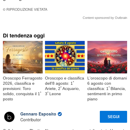
© RIPRODUZIONE VIETATA
Content sponsored by Outbrain
Di tendenza oggi
Oroscopo Ferragosto
Oroscopo e classifica
L'oroscopo di domani
2026, classifica e
dell'8 agosto: 1ﾟ
6 agosto con
previsioni: Toro
Ariete, 2ﾟAcquario,
classifica: 1ﾟBilancia,
solido, conquista il 1ﾟ
3ﾟLeone
sentimenti in primo
posto
piano
Gennaro Esposito
SEGUI
Contributor