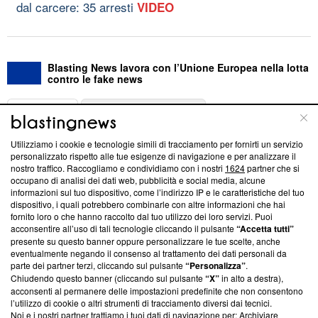
dal carcere: 35 arresti
VIDEO
Blasting News lavora con l’Unione Europea nella lotta
contro le fake news
ABOUT
LINEA EDITORIALE
Utilizziamo i cookie e tecnologie simili di tracciamento per fornirti un servizio
Questa sezione offre informazioni trasparenti su Blasting
personalizzato rispetto alle tue esigenze di navigazione e per analizzare il
nostro traffico. Raccogliamo e condividiamo con i nostri
1624
partner che si
News, sui nostri processi editoriali e su come ci impegniamo a
occupano di analisi dei dati web, pubblicità e social media, alcune
creare news di qualità. Inoltre, afferma la nostra aderenza a
informazioni sul tuo dispositivo, come l’indirizzo IP e le caratteristiche del tuo
‘Trust Project - News with Integrity’
Blasting News non è
dispositivo, i quali potrebbero combinarle con altre informazioni che hai
ancora membro del programma, ma ha richiesto di farne
fornito loro o che hanno raccolto dal tuo utilizzo dei loro servizi. Puoi
parte; Trust Project non ha ancora effettuato una verifica di
acconsentire all’uso di tali tecnologie cliccando il pulsante
“Accetta tutti”
conformità agli standard.
presente su questo banner oppure personalizzare le tue scelte, anche
eventualmente negando il consenso al trattamento dei dati personali da
parte dei partner terzi, cliccando sul pulsante
“Personalizza”
.
Su di noi
Chiudendo questo banner (cliccando sul pulsante
“X”
in alto a destra),
acconsenti al permanere delle impostazioni predefinite che non consentono
Team editoriale
l’utilizzo di cookie o altri strumenti di tracciamento diversi dai tecnici.
Noi e i nostri partner trattiamo i tuoi dati di navigazione per: Archiviare