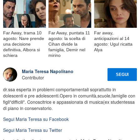
Far Away, trama 10
Far Away, puntata 11
Far away,
agosto: Nare prende
agosto: la scelta di
anticipazioni al 14
una decisione
Cihan divide la
agosto: Ugul ricatta
definitiva, Albora si
famiglia, Demir nel
Alya
schiera
mirino
Maria Teresa Napolitano
SEGUI
Contributor
dr.ssa esperta in problemi comportamentali soprattutto in
dolescenti e pre adolescenti.Opero in comunità,scuole,famiglie con
figli"difficili". Conoscitrice e appassionata di musica(ex studentessa
di piano in conservatorio.
Segui
Maria Teresa
su Facebook
Segui
Maria Teresa
su Twitter