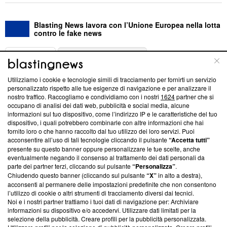
Blasting News lavora con l’Unione Europea nella lotta
contro le fake news
ABOUT
LINEA EDITORIALE
Utilizziamo i cookie e tecnologie simili di tracciamento per fornirti un servizio
Questa sezione offre informazioni trasparenti su Blasting
personalizzato rispetto alle tue esigenze di navigazione e per analizzare il
nostro traffico. Raccogliamo e condividiamo con i nostri
1624
partner che si
News, sui nostri processi editoriali e su come ci impegniamo a
occupano di analisi dei dati web, pubblicità e social media, alcune
creare news di qualità. Inoltre, afferma la nostra aderenza a
informazioni sul tuo dispositivo, come l’indirizzo IP e le caratteristiche del tuo
‘Trust Project - News with Integrity’
Blasting News non è
dispositivo, i quali potrebbero combinarle con altre informazioni che hai
ancora membro del programma, ma ha richiesto di farne
fornito loro o che hanno raccolto dal tuo utilizzo dei loro servizi. Puoi
parte; Trust Project non ha ancora effettuato una verifica di
acconsentire all’uso di tali tecnologie cliccando il pulsante
“Accetta tutti”
conformità agli standard.
presente su questo banner oppure personalizzare le tue scelte, anche
eventualmente negando il consenso al trattamento dei dati personali da
parte dei partner terzi, cliccando sul pulsante
“Personalizza”
.
Su di noi
Chiudendo questo banner (cliccando sul pulsante
“X”
in alto a destra),
acconsenti al permanere delle impostazioni predefinite che non consentono
Team editoriale
l’utilizzo di cookie o altri strumenti di tracciamento diversi dai tecnici.
Noi e i nostri partner trattiamo i tuoi dati di navigazione per: Archiviare
Corporate
informazioni su dispositivo e/o accedervi. Utilizzare dati limitati per la
selezione della pubblicità. Creare profili per la pubblicità personalizzata.
Redazione