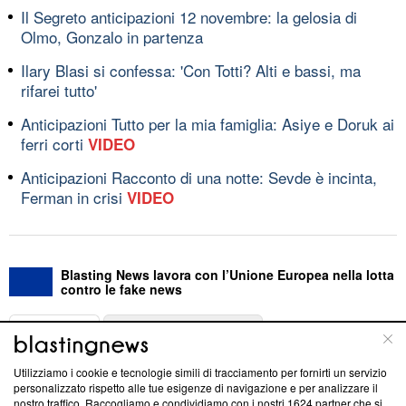
Il Segreto anticipazioni 12 novembre: la gelosia di
Olmo, Gonzalo in partenza
Ilary Blasi si confessa: 'Con Totti? Alti e bassi, ma
rifarei tutto'
Anticipazioni Tutto per la mia famiglia: Asiye e Doruk ai
ferri corti
VIDEO
Anticipazioni Racconto di una notte: Sevde è incinta,
Ferman in crisi
VIDEO
Blasting News lavora con l’Unione Europea nella lotta
contro le fake news
ABOUT
LINEA EDITORIALE
Utilizziamo i cookie e tecnologie simili di tracciamento per fornirti un servizio
Questa sezione offre informazioni trasparenti su Blasting
personalizzato rispetto alle tue esigenze di navigazione e per analizzare il
nostro traffico. Raccogliamo e condividiamo con i nostri
1624
partner che si
News, sui nostri processi editoriali e su come ci impegniamo a