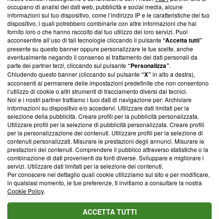
occupano di analisi dei dati web, pubblicità e social media, alcune
creare news di qualità. Inoltre, afferma la nostra aderenza a
informazioni sul tuo dispositivo, come l’indirizzo IP e le caratteristiche del tuo
‘Trust Project - News with Integrity’
Blasting News non è
dispositivo, i quali potrebbero combinarle con altre informazioni che hai
ancora membro del programma, ma ha richiesto di farne
fornito loro o che hanno raccolto dal tuo utilizzo dei loro servizi. Puoi
parte; Trust Project non ha ancora effettuato una verifica di
acconsentire all’uso di tali tecnologie cliccando il pulsante
“Accetta tutti”
conformità agli standard.
presente su questo banner oppure personalizzare le tue scelte, anche
eventualmente negando il consenso al trattamento dei dati personali da
parte dei partner terzi, cliccando sul pulsante
“Personalizza”
.
Su di noi
Chiudendo questo banner (cliccando sul pulsante
“X”
in alto a destra),
acconsenti al permanere delle impostazioni predefinite che non consentono
Team editoriale
l’utilizzo di cookie o altri strumenti di tracciamento diversi dai tecnici.
Noi e i nostri partner trattiamo i tuoi dati di navigazione per: Archiviare
Corporate
informazioni su dispositivo e/o accedervi. Utilizzare dati limitati per la
selezione della pubblicità. Creare profili per la pubblicità personalizzata.
Redazione
Utilizzare profili per la selezione di pubblicità personalizzata. Creare profili
per la personalizzazione dei contenuti. Utilizzare profili per la selezione di
Informativa Privacy
contenuti personalizzati. Misurare le prestazioni degli annunci. Misurare le
prestazioni dei contenuti. Comprendere il pubblico attraverso statistiche o la
Cookie Policy
combinazione di dati provenienti da fonti diverse. Sviluppare e migliorare i
servizi. Utilizzare dati limitati per la selezione dei contenuti.
Blasting SA, IDI CHE-247.845.224, Via Carlo Frasca, 3 - 6900
Per conoscere nel dettaglio quali cookie utilizziamo sul sito e per modificare,
Lugano (Svizzera) Tel:
+39 0690258937
in qualsiasi momento, le tue preferenze, ti invitiamo a consultare la nostra
Cookie Policy
.
© 2026 Blasting News
ACCETTA TUTTI