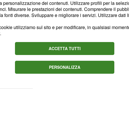
la personalizzazione dei contenuti. Utilizzare profili per la selez
tà ad Amedeo. Da quanto
ci. Misurare le prestazioni dei contenuti. Comprendere il pubblic
a Roma all'ultimo evento
fonti diverse. Sviluppare e migliorare i servizi. Utilizzare dati l
ivati ad orari separati),
ookie utilizziamo sul sito e per modificare, in qualsiasi momento,
colarmente triste e
.
sato di avere provato
tare la Messina ma con
ACCETTA TUTTI
PERSONALIZZA
dimenticare i veri motivi
alla rottura con Amedeo.