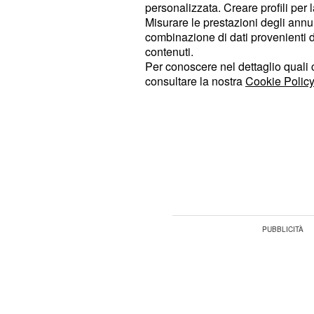
personalizzata. Creare profili per 
voluto dare una seconda possibili
Misurare le prestazioni degli annun
hanno riportato alcuni fan presenti 
combinazione di dati provenienti da 
contenuti.
di coppia (Amedeo e Alessia sono arr
Per conoscere nel dettaglio quali c
il napoletano sarebbe apparso parti
consultare la nostra
Cookie Policy
depresso
. Non solo, avrebbe confes
ogni strada possibile per riconquis
risultati davvero poco soddisfacenti.
Dunque la siciliana non è riuscita a 
che l'hanno portata alla crisi e poi 