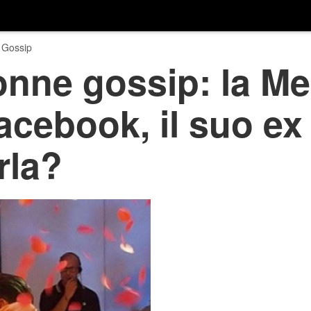
 Gossip
onne gossip: la M
acebook, il suo ex
rla?