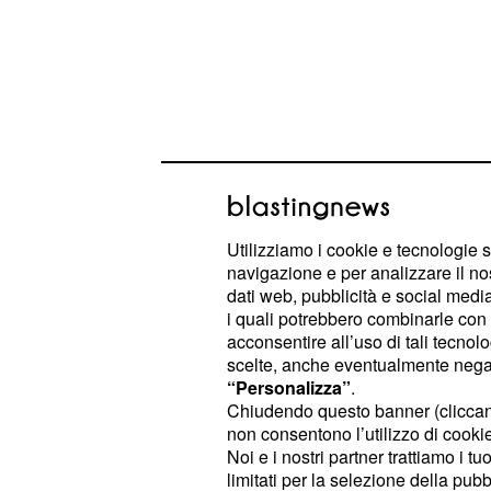
Utilizziamo i cookie e tecnologie s
navigazione e per analizzare il no
dati web, pubblicità e social media,
Gossip Uomini e donn
i quali potrebbero combinarle con a
esprime il suo punto d
acconsentire all’uso di tali tecnol
scelte, anche eventualmente negand
critiche
“Personalizza”
.
Chiudendo questo banner (clicca
Negli ultimi giorni, si sono moltiplica
non consentono l’utilizzo di cookie 
confronti di
, accusata da mo
Alessia
Noi e i nostri partner trattiamo i t
limitati per la selezione della pubb
coerente nelle sue decisioni e, sopra