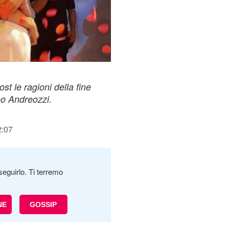
t le ragioni della fine
o Andreozzi.
2:07
seguirlo. Ti terremo
NE
GOSSIP