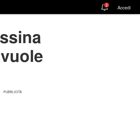
2
Accedi
essina
 vuole