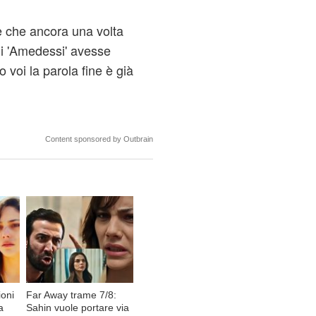
re che ancora una volta
li 'Amedessi' avesse
voi la parola fine è già
Content sponsored by Outbrain
ioni
Far Away trame 7/8:
a
Sahin vuole portare via