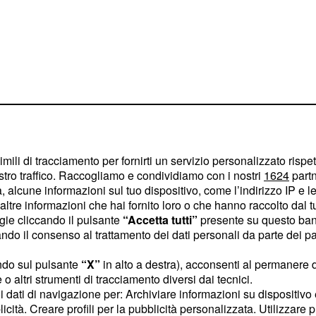
imili di tracciamento per fornirti un servizio personalizzato rispe
stro traffico. Raccogliamo e condividiamo con i nostri
1624
partn
 alcune informazioni sul tuo dispositivo, come l’indirizzo IP e le 
e: Alessia
ltre informazioni che hai fornito loro o che hanno raccolto dal tuo
i vista sulle
ogie cliccando il pulsante
“Accetta tutti”
presente su questo ban
o il consenso al trattamento dei dati personali da parte dei par
ndo sul pulsante
“X”
in alto a destra), acconsenti al permanere 
te le critiche sul web nei
o altri strumenti di tracciamento diversi dai tecnici.
lti di non essere stata
uoi dati di navigazione per: Archiviare informazioni su dispositivo 
licità. Creare profili per la pubblicità personalizzata. Utilizzare p
ttutto, di non aver