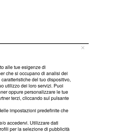
tto alle tue esigenze di
er che si occupano di analisi dei
caratteristiche del tuo dispositivo,
 utilizzo dei loro servizi. Puoi
ner oppure personalizzare le tue
tner terzi, cliccando sul pulsante
delle impostazioni predefinite che
e/o accedervi. Utilizzare dati
rofili per la selezione di pubblicità