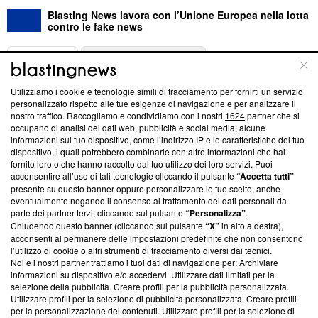
Blasting News lavora con l’Unione Europea nella lotta
contro le fake news
ABOUT
LINEA EDITORIALE
Utilizziamo i cookie e tecnologie simili di tracciamento per fornirti un servizio
Questa sezione offre informazioni trasparenti su Blasting
personalizzato rispetto alle tue esigenze di navigazione e per analizzare il
nostro traffico. Raccogliamo e condividiamo con i nostri
1624
partner che si
News, sui nostri processi editoriali e su come ci impegniamo a
occupano di analisi dei dati web, pubblicità e social media, alcune
creare news di qualità. Inoltre, afferma la nostra aderenza a
informazioni sul tuo dispositivo, come l’indirizzo IP e le caratteristiche del tuo
‘Trust Project - News with Integrity’
Blasting News non è
dispositivo, i quali potrebbero combinarle con altre informazioni che hai
ancora membro del programma, ma ha richiesto di farne
fornito loro o che hanno raccolto dal tuo utilizzo dei loro servizi. Puoi
parte; Trust Project non ha ancora effettuato una verifica di
acconsentire all’uso di tali tecnologie cliccando il pulsante
“Accetta tutti”
conformità agli standard.
presente su questo banner oppure personalizzare le tue scelte, anche
eventualmente negando il consenso al trattamento dei dati personali da
parte dei partner terzi, cliccando sul pulsante
“Personalizza”
.
Su di noi
Chiudendo questo banner (cliccando sul pulsante
“X”
in alto a destra),
acconsenti al permanere delle impostazioni predefinite che non consentono
Team editoriale
l’utilizzo di cookie o altri strumenti di tracciamento diversi dai tecnici.
Noi e i nostri partner trattiamo i tuoi dati di navigazione per: Archiviare
Corporate
informazioni su dispositivo e/o accedervi. Utilizzare dati limitati per la
selezione della pubblicità. Creare profili per la pubblicità personalizzata.
Redazione
Utilizzare profili per la selezione di pubblicità personalizzata. Creare profili
per la personalizzazione dei contenuti. Utilizzare profili per la selezione di
Informativa Privacy