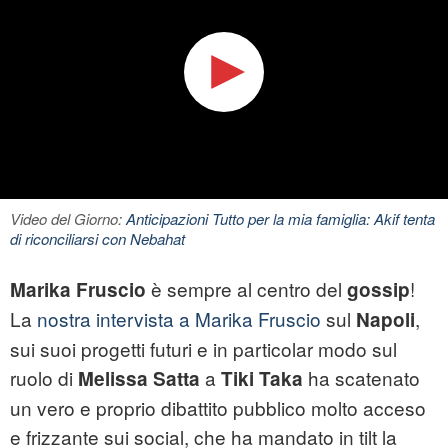
Video del Giorno:
Anticipazioni Tutto per la mia famiglia: Akif tenta
di riconciliarsi con Nebahat
è sempre al centro del
!
Marika Fruscio
gossip
La
nostra intervista a Marika Fruscio
sul
,
Napoli
sui suoi progetti futuri e in particolar modo sul
ruolo di
a
ha scatenato
Melissa Satta
Tiki Taka
un vero e proprio dibattito pubblico molto acceso
e frizzante sui social, che ha mandato in tilt la