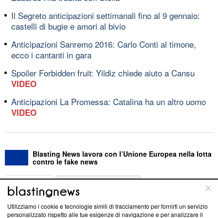
Il Segreto anticipazioni settimanali fino al 9 gennaio:
castelli di bugie e amori al bivio
Anticipazioni Sanremo 2016: Carlo Conti al timone,
ecco i cantanti in gara
Spoiler Forbidden fruit: Yildiz chiede aiuto a Cansu
VIDEO
Anticipazioni La Promessa: Catalina ha un altro uomo
VIDEO
Blasting News lavora con l’Unione Europea nella lotta
contro le fake news
ABOUT
LINEA EDITORIALE
Utilizziamo i cookie e tecnologie simili di tracciamento per fornirti un servizio
Questa sezione offre informazioni trasparenti su Blasting
personalizzato rispetto alle tue esigenze di navigazione e per analizzare il