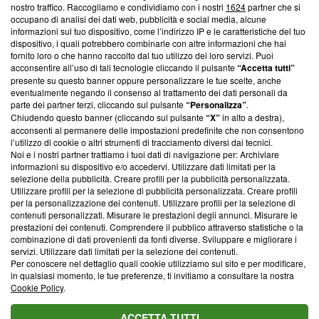
nostro traffico. Raccogliamo e condividiamo con i nostri
1624
partner che si
News, sui nostri processi editoriali e su come ci impegniamo a
occupano di analisi dei dati web, pubblicità e social media, alcune
creare news di qualità. Inoltre, afferma la nostra aderenza a
informazioni sul tuo dispositivo, come l’indirizzo IP e le caratteristiche del tuo
‘Trust Project - News with Integrity’
Blasting News non è
dispositivo, i quali potrebbero combinarle con altre informazioni che hai
ancora membro del programma, ma ha richiesto di farne
fornito loro o che hanno raccolto dal tuo utilizzo dei loro servizi. Puoi
parte; Trust Project non ha ancora effettuato una verifica di
acconsentire all’uso di tali tecnologie cliccando il pulsante
“Accetta tutti”
conformità agli standard.
presente su questo banner oppure personalizzare le tue scelte, anche
eventualmente negando il consenso al trattamento dei dati personali da
parte dei partner terzi, cliccando sul pulsante
“Personalizza”
.
Su di noi
Chiudendo questo banner (cliccando sul pulsante
“X”
in alto a destra),
acconsenti al permanere delle impostazioni predefinite che non consentono
Team editoriale
l’utilizzo di cookie o altri strumenti di tracciamento diversi dai tecnici.
Noi e i nostri partner trattiamo i tuoi dati di navigazione per: Archiviare
Corporate
informazioni su dispositivo e/o accedervi. Utilizzare dati limitati per la
selezione della pubblicità. Creare profili per la pubblicità personalizzata.
Redazione
Utilizzare profili per la selezione di pubblicità personalizzata. Creare profili
per la personalizzazione dei contenuti. Utilizzare profili per la selezione di
Informativa Privacy
contenuti personalizzati. Misurare le prestazioni degli annunci. Misurare le
prestazioni dei contenuti. Comprendere il pubblico attraverso statistiche o la
Cookie Policy
combinazione di dati provenienti da fonti diverse. Sviluppare e migliorare i
servizi. Utilizzare dati limitati per la selezione dei contenuti.
Blasting SA, IDI CHE-247.845.224, Via Carlo Frasca, 3 - 6900
Per conoscere nel dettaglio quali cookie utilizziamo sul sito e per modificare,
Lugano (Svizzera) Tel:
+39 0690258937
in qualsiasi momento, le tue preferenze, ti invitiamo a consultare la nostra
Cookie Policy
.
© 2026 Blasting News
ACCETTA TUTTI