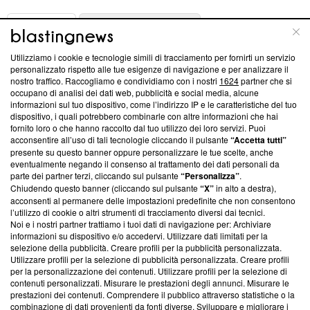
ABOUT
LINEA EDITORIALE
Utilizziamo i cookie e tecnologie simili di tracciamento per fornirti un servizio
Questa sezione offre informazioni trasparenti su Blasting
personalizzato rispetto alle tue esigenze di navigazione e per analizzare il
nostro traffico. Raccogliamo e condividiamo con i nostri
1624
partner che si
News, sui nostri processi editoriali e su come ci impegniamo a
occupano di analisi dei dati web, pubblicità e social media, alcune
creare news di qualità. Inoltre, afferma la nostra aderenza a
informazioni sul tuo dispositivo, come l’indirizzo IP e le caratteristiche del tuo
‘Trust Project - News with Integrity’
Blasting News non è
dispositivo, i quali potrebbero combinarle con altre informazioni che hai
ancora membro del programma, ma ha richiesto di farne
fornito loro o che hanno raccolto dal tuo utilizzo dei loro servizi. Puoi
parte; Trust Project non ha ancora effettuato una verifica di
acconsentire all’uso di tali tecnologie cliccando il pulsante
“Accetta tutti”
conformità agli standard.
presente su questo banner oppure personalizzare le tue scelte, anche
eventualmente negando il consenso al trattamento dei dati personali da
parte dei partner terzi, cliccando sul pulsante
“Personalizza”
.
Su di noi
Chiudendo questo banner (cliccando sul pulsante
“X”
in alto a destra),
acconsenti al permanere delle impostazioni predefinite che non consentono
Team editoriale
l’utilizzo di cookie o altri strumenti di tracciamento diversi dai tecnici.
Noi e i nostri partner trattiamo i tuoi dati di navigazione per: Archiviare
Corporate
informazioni su dispositivo e/o accedervi. Utilizzare dati limitati per la
selezione della pubblicità. Creare profili per la pubblicità personalizzata.
Redazione
Utilizzare profili per la selezione di pubblicità personalizzata. Creare profili
per la personalizzazione dei contenuti. Utilizzare profili per la selezione di
Informativa Privacy
contenuti personalizzati. Misurare le prestazioni degli annunci. Misurare le
prestazioni dei contenuti. Comprendere il pubblico attraverso statistiche o la
Cookie Policy
combinazione di dati provenienti da fonti diverse. Sviluppare e migliorare i