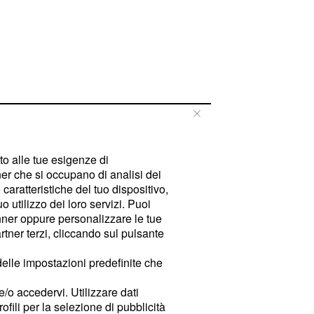
tto alle tue esigenze di
er che si occupano di analisi dei
caratteristiche del tuo dispositivo,
 utilizzo dei loro servizi. Puoi
ner oppure personalizzare le tue
tner terzi, cliccando sul pulsante
delle impostazioni predefinite che
e/o accedervi. Utilizzare dati
rofili per la selezione di pubblicità