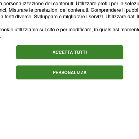
la personalizzazione dei contenuti. Utilizzare profili per la selez
 un aiuto alla sorella
ci. Misurare le prestazioni dei contenuti. Comprendere il pubblic
 possa avere il
fonti diverse. Sviluppare e migliorare i servizi. Utilizzare dati l
richiesta all'apparenza
ookie utilizziamo sul sito e per modificare, in qualsiasi momento,
diversi interrogativi e
.
en presto, infatti, Maya
ui ha gettato suo sorella e
ACCETTA TUTTI
erivare.
PERSONALIZZA