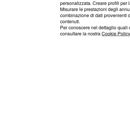
personalizzata. Creare profili per 
procreare, perciò decide di
chiedere
Misurare le prestazioni degli annun
per far sì che il suo bambino
Nicole
combinazione di dati provenienti da 
contenuti.
suostesso patrimonio genetico. Una 
Per conoscere nel dettaglio quali c
normale che naturalmente scatenerà 
consultare la nostra
Cookie Policy
terrà banco per diverse settimane. B
si renderà conto delle difficoltà in c
le conseguenze che ne potrebbero d