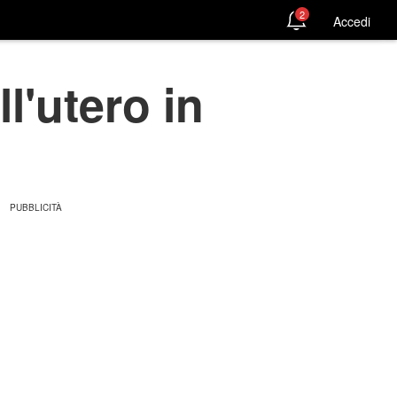
2
Accedi
l'utero in