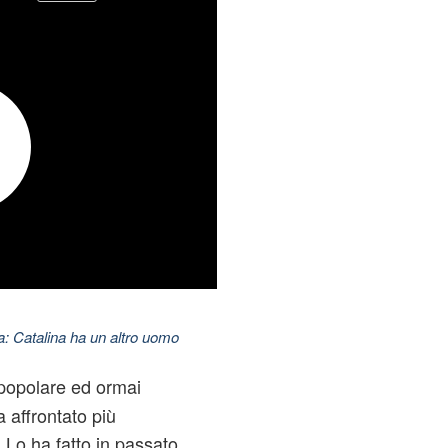
: Catalina ha un altro uomo
 popolare ed ormai
 affrontato più
. Lo ha fatto in passato