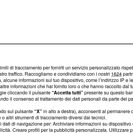
tto per affrontare questa
zione di Los Angeles ed
imili di tracciamento per fornirti un servizio personalizzato rispe
stro traffico. Raccogliamo e condividiamo con i nostri
1624
partn
 alcune informazioni sul tuo dispositivo, come l’indirizzo IP e le 
lla di avere suo
ltre informazioni che hai fornito loro o che hanno raccolto dal tuo
ogie cliccando il pulsante
“Accetta tutti”
presente su questo ban
o il consenso al trattamento dei dati personali da parte dei par
desiderano
ick e Maya
ndo sul pulsante
“X”
in alto a destra), acconsenti al permanere 
derio è ostacolato dalla
o altri strumenti di tracciamento diversi dai tecnici.
sta al cambio di sesso
uoi dati di navigazione per: Archiviare informazioni su dispositivo 
licità. Creare profili per la pubblicità personalizzata. Utilizzare p
donna, non è in grado di