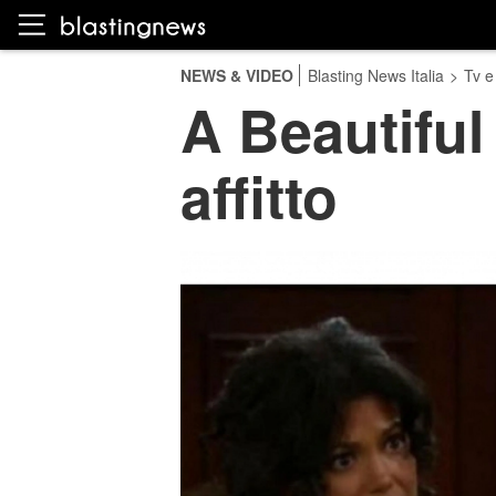
NEWS & VIDEO
Blasting News Italia
>
Tv e
A Beautiful 
affitto