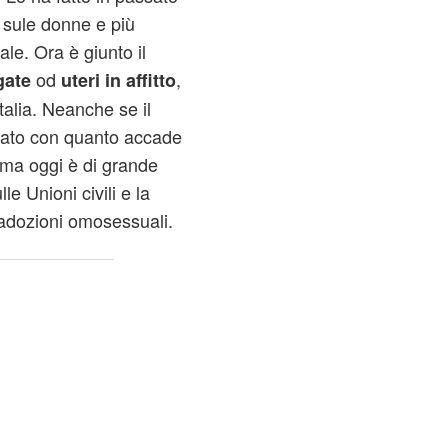
a sule donne e più
e. Ora è giunto il
od
,
gate
uteri in affitto
talia. Neanche se il
rdato con quanto accade
tema oggi è di grande
le Unioni civili e la
 adozioni omosessuali.