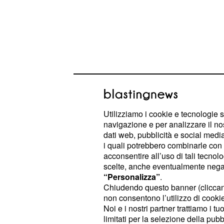
Questo, però, non è il luogo più ada
questione, torniamo, perciò, alla
fin
alle prossimepuntate.
Utilizziamo i cookie e tecnologie s
navigazione e per analizzare il no
dati web, pubblicità e social media,
Maya chiede alla sore
i quali potrebbero combinarle con a
acconsentire all’uso di tali tecnol
figlio
scelte, anche eventualmente negand
“Personalizza”
.
Com'era prevedibile i neo sposini
R
Chiudendo questo banner (clicca
allargare la famiglia, ma il loro desi
non consentono l’utilizzo di cookie 
natura. Maya, benché si sia sottopo
Noi e i nostri partner trattiamo i t
limitati per la selezione della pubb
ed oggi viva felicemente come una 