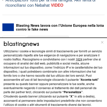
riconciliarsi con Nebahat
VIDEO
Blasting News lavora con l’Unione Europea nella lotta
contro le fake news
ABOUT
LINEA EDITORIALE
Utilizziamo i cookie e tecnologie simili di tracciamento per fornirti un servizio
Questa sezione offre informazioni trasparenti su Blasting
personalizzato rispetto alle tue esigenze di navigazione e per analizzare il
nostro traffico. Raccogliamo e condividiamo con i nostri
1624
partner che si
News, sui nostri processi editoriali e su come ci impegniamo a
occupano di analisi dei dati web, pubblicità e social media, alcune
creare news di qualità. Inoltre, afferma la nostra aderenza a
informazioni sul tuo dispositivo, come l’indirizzo IP e le caratteristiche del tuo
‘Trust Project - News with Integrity’
Blasting News non è
dispositivo, i quali potrebbero combinarle con altre informazioni che hai
ancora membro del programma, ma ha richiesto di farne
fornito loro o che hanno raccolto dal tuo utilizzo dei loro servizi. Puoi
parte; Trust Project non ha ancora effettuato una verifica di
acconsentire all’uso di tali tecnologie cliccando il pulsante
“Accetta tutti”
conformità agli standard.
presente su questo banner oppure personalizzare le tue scelte, anche
eventualmente negando il consenso al trattamento dei dati personali da
parte dei partner terzi, cliccando sul pulsante
“Personalizza”
.
Su di noi
Chiudendo questo banner (cliccando sul pulsante
“X”
in alto a destra),
acconsenti al permanere delle impostazioni predefinite che non consentono
Team editoriale
l’utilizzo di cookie o altri strumenti di tracciamento diversi dai tecnici.