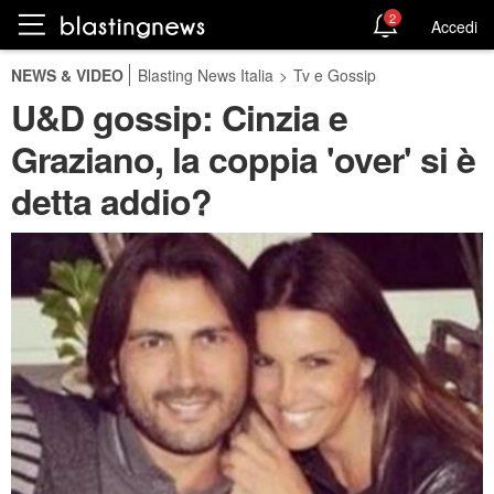
2
Accedi
NEWS & VIDEO
Blasting News Italia
>
Tv e Gossip
U&D gossip: Cinzia e
Graziano, la coppia 'over' si è
detta addio?