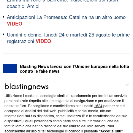
coach di Amici
Anticipazioni La Promessa: Catalina ha un altro uomo
VIDEO
Uomini e donne, lunedì 24 e martedì 25 agosto le prime
registrazioni
VIDEO
Blasting News lavora con l’Unione Europea nella lotta
contro le fake news
ABOUT
LINEA EDITORIALE
Utilizziamo i cookie e tecnologie simili di tracciamento per fornirti un servizio
personalizzato rispetto alle tue esigenze di navigazione e per analizzare il
Questa sezione offre informazioni trasparenti su Blasting
nostro traffico. Raccogliamo e condividiamo con i nostri
1624
partner che si
News, sui nostri processi editoriali e su come ci impegniamo a
occupano di analisi dei dati web, pubblicità e social media, alcune
creare news di qualità. Inoltre, afferma la nostra aderenza a
informazioni sul tuo dispositivo, come l’indirizzo IP e le caratteristiche del tuo
‘Trust Project - News with Integrity’
Blasting News non è
dispositivo, i quali potrebbero combinarle con altre informazioni che hai
fornito loro o che hanno raccolto dal tuo utilizzo dei loro servizi. Puoi
ancora membro del programma, ma ha richiesto di farne
acconsentire all’uso di tali tecnologie cliccando il pulsante
“Accetta tutti”
parte; Trust Project non ha ancora effettuato una verifica di