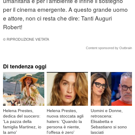
umanitaria e per l'ambiente e infine il sostegno
per il cinema emergente. A questo grande uomo
e attore, non ci resta che dire: Tanti Auguri
Robert!
© RIPRODUZIONE VIETATA
Content sponsored by Outbrain
Di tendenza oggi
Helena Prestes,
Helena Prestes,
Uomini e Donne,
dedica del suocero:
nuova stoccata agli
retroscena:
'La pazza della
haters: 'Quando la
Elisabetta e
famiglia Martinez, io
persona è niente,
Sebastiano si sono
la amo'
l'offesa è zero'
lasciati