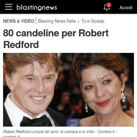
2
Accedi
NEWS & VIDEO
Blasting News Italia
>
Tv e Gossip
80 candeline per Robert
Redford
Robert Redford compie 80 anni: la carriera e lo stile - Corriere.it -
corriere.it