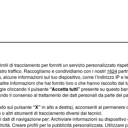
imili di tracciamento per fornirti un servizio personalizzato rispe
stro traffico. Raccogliamo e condividiamo con i nostri
1624
partn
 alcune informazioni sul tuo dispositivo, come l’indirizzo IP e le 
ltre informazioni che hai fornito loro o che hanno raccolto dal tuo
ogie cliccando il pulsante
“Accetta tutti”
presente su questo ban
o il consenso al trattamento dei dati personali da parte dei par
 e per tutto questo
ndo sul pulsante
“X”
in alto a destra), acconsenti al permanere 
mato, il quale si sentirà
o altri strumenti di tracciamento diversi dai tecnici.
se non bastasse, poi,
uoi dati di navigazione per: Archiviare informazioni su dispositivo 
herà di fare il possibile
licità. Creare profili per la pubblicità personalizzata. Utilizzare p