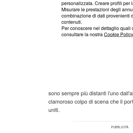
personalizzata. Creare profili per 
per dimostrare che le nozze con
Eli
Misurare le prestazioni degli annun
verrà smentita categoricamente qua
combinazione di dati provenienti da 
accertamenti verrà a sapere che q
contenuti.
Per conoscere nel dettaglio quali c
validità ai fini giuridici e quindi non
consultare la nostra
Cookie Policy
rassegnarsi.
Emilia perdona suo m
Le anticipazioni sulle nuove puntate
per tutto il mese di dicembre 2016, i
storia d'amore tra
Emilia e Alfonso
sono sempre più distanti l'uno dall'a
clamoroso colpo di scena che li por
uniti.