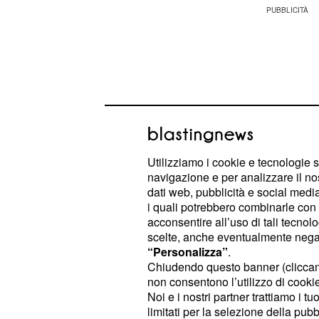
Utilizziamo i cookie e tecnologie s
navigazione e per analizzare il no
dati web, pubblicità e social media,
i quali potrebbero combinarle con a
acconsentire all’uso di tali tecnol
scelte, anche eventualmente negand
Ebbene sì, la donna era già sposata
“Personalizza”
.
Chiudendo questo banner (clicca
tempo non ha detto la verità al suo a
non consentono l’utilizzo di cookie 
profondamente tradito da
Come 
Sol.
Noi e i nostri partner trattiamo i t
scopriremo che nonostante
cerc
Sol
limitati per la selezione della pubb