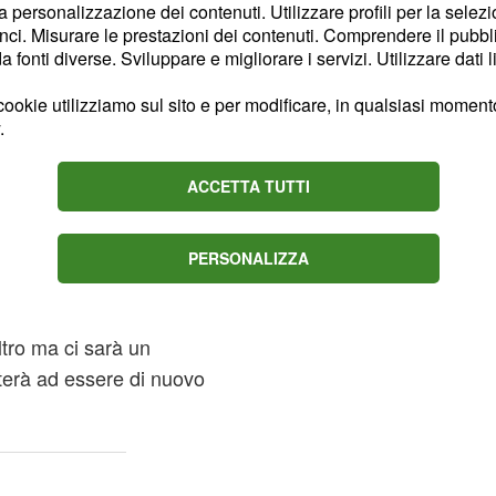
la personalizzazione dei contenuti. Utilizzare profili per la selez
seo
non sono ufficiali'
ci. Misurare le prestazioni dei contenuti. Comprendere il pubblic
ndo in seguito a degli
fonti diverse. Sviluppare e migliorare i servizi. Utilizzare dati l
uelle nozze avevano una
ookie utilizziamo sul sito e per modificare, in qualsiasi momento,
 può fare altro che
.
ACCETTA TUTTI
arito Alfonso
 de Il Segreto in onda
PERSONALIZZA
noltre, rivelano che la
entrerà in crisi: i due
ltro ma ci sarà un
terà ad essere di nuovo