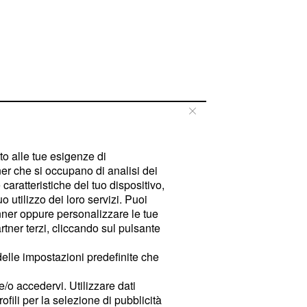
tto alle tue esigenze di
er che si occupano di analisi dei
caratteristiche del tuo dispositivo,
 utilizzo dei loro servizi. Puoi
ner oppure personalizzare le tue
tner terzi, cliccando sul pulsante
delle impostazioni predefinite che
e/o accedervi. Utilizzare dati
rofili per la selezione di pubblicità