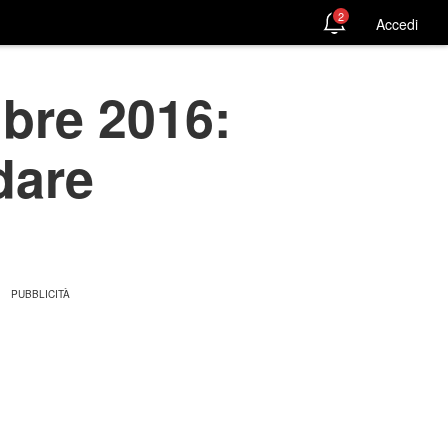
2
Accedi
mbre 2016:
dare