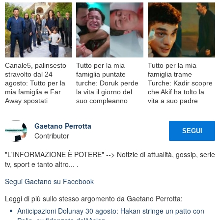
Canale5, palinsesto
Tutto per la mia
Tutto per la mia
stravolto dal 24
famiglia puntate
famiglia trame
agosto: Tutto per la
turche: Doruk perde
Turche: Kadir scopre
mia famiglia e Far
la vita il giorno del
che Akif ha tolto la
Away spostati
suo compleanno
vita a suo padre
Gaetano Perrotta
SEGUI
Contributor
"L'INFORMAZIONE È POTERE" --> Notizie di attualità, gossip, serie
tv, sport e tanto altro... .
Segui
Gaetano
su Facebook
Leggi di più sullo stesso argomento da Gaetano Perrotta:
Anticipazioni Dolunay 30 agosto: Hakan stringe un patto con