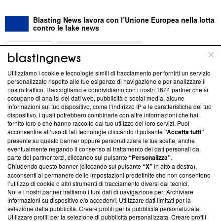
Blasting News lavora con l’Unione Europea nella lotta
contro le fake news
ABOUT
LINEA EDITORIALE
Utilizziamo i cookie e tecnologie simili di tracciamento per fornirti un servizio
Questa sezione offre informazioni trasparenti su Blasting
personalizzato rispetto alle tue esigenze di navigazione e per analizzare il
nostro traffico. Raccogliamo e condividiamo con i nostri
1624
partner che si
News, sui nostri processi editoriali e su come ci impegniamo a
occupano di analisi dei dati web, pubblicità e social media, alcune
creare news di qualità. Inoltre, afferma la nostra aderenza a
informazioni sul tuo dispositivo, come l’indirizzo IP e le caratteristiche del tuo
‘Trust Project - News with Integrity’
Blasting News non è
dispositivo, i quali potrebbero combinarle con altre informazioni che hai
ancora membro del programma, ma ha richiesto di farne
fornito loro o che hanno raccolto dal tuo utilizzo dei loro servizi. Puoi
parte; Trust Project non ha ancora effettuato una verifica di
acconsentire all’uso di tali tecnologie cliccando il pulsante
“Accetta tutti”
conformità agli standard.
presente su questo banner oppure personalizzare le tue scelte, anche
eventualmente negando il consenso al trattamento dei dati personali da
parte dei partner terzi, cliccando sul pulsante
“Personalizza”
.
Su di noi
Chiudendo questo banner (cliccando sul pulsante
“X”
in alto a destra),
acconsenti al permanere delle impostazioni predefinite che non consentono
Team editoriale
l’utilizzo di cookie o altri strumenti di tracciamento diversi dai tecnici.
Noi e i nostri partner trattiamo i tuoi dati di navigazione per: Archiviare
Corporate
informazioni su dispositivo e/o accedervi. Utilizzare dati limitati per la
selezione della pubblicità. Creare profili per la pubblicità personalizzata.
Redazione
Utilizzare profili per la selezione di pubblicità personalizzata. Creare profili