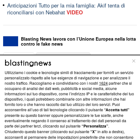
Anticipazioni Tutto per la mia famiglia: Akif tenta di
riconciliarsi con Nebahat
VIDEO
Blasting News lavora con l’Unione Europea nella lotta
contro le fake news
ABOUT
LINEA EDITORIALE
Utilizziamo i cookie e tecnologie simili di tracciamento per fornirti un servizio
Questa sezione offre informazioni trasparenti su Blasting
personalizzato rispetto alle tue esigenze di navigazione e per analizzare il
nostro traffico. Raccogliamo e condividiamo con i nostri
1624
partner che si
News, sui nostri processi editoriali e su come ci impegniamo a
occupano di analisi dei dati web, pubblicità e social media, alcune
creare news di qualità. Inoltre, afferma la nostra aderenza a
informazioni sul tuo dispositivo, come l’indirizzo IP e le caratteristiche del tuo
‘Trust Project - News with Integrity’
Blasting News non è
dispositivo, i quali potrebbero combinarle con altre informazioni che hai
ancora membro del programma, ma ha richiesto di farne
fornito loro o che hanno raccolto dal tuo utilizzo dei loro servizi. Puoi
parte; Trust Project non ha ancora effettuato una verifica di
acconsentire all’uso di tali tecnologie cliccando il pulsante
“Accetta tutti”
conformità agli standard.
presente su questo banner oppure personalizzare le tue scelte, anche
eventualmente negando il consenso al trattamento dei dati personali da
parte dei partner terzi, cliccando sul pulsante
“Personalizza”
.
Su di noi
Chiudendo questo banner (cliccando sul pulsante
“X”
in alto a destra),
acconsenti al permanere delle impostazioni predefinite che non consentono
Team editoriale