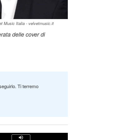
 Music Italia - velvetmusic.it
erata delle cover di
seguirlo. Ti terremo