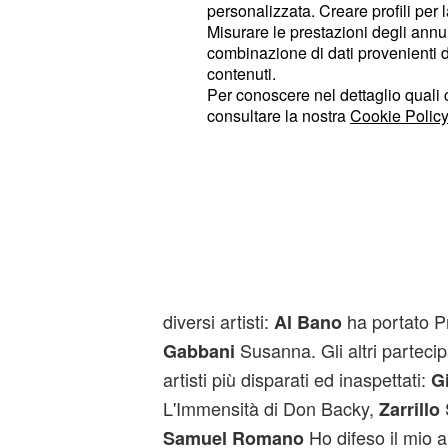
personalizzata. Creare profili per 
mentre la sorpresa del festival,
Erm
Misurare le prestazioni degli annun
Amara Terra Mia di Modugno.
Ales
combinazione di dati provenienti da 
Un Giorno Credi di Bennato, mentr
contenuti.
Per conoscere nel dettaglio quali c
cimentata nel classico di Mina Le Mi
consultare la nostra
Cookie Policy
invece ci ha regalato una be
Masini
Tenente di Faletti, mentre
Paola Tu
Un'emozione da poco di Anna Oxa
un brano particolare, La Stagione d
Battiato.
Non sono mancati i soliti tributi a C
diversi artisti:
ha portato P
Al Bano
Susanna. Gli altri partecip
Gabbani
artisti più disparati ed inaspettati:
Gi
L'Immensità di Don Backy,
S
Zarrillo
Ho difeso il mio
Samuel Romano