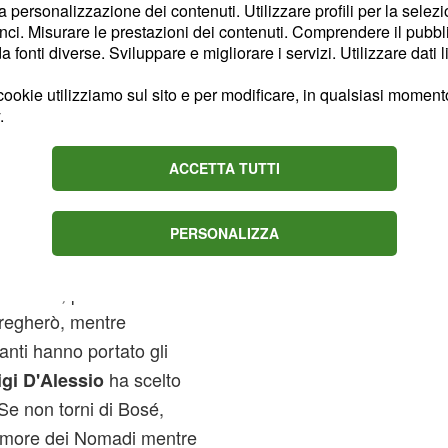
la personalizzazione dei contenuti. Utilizzare profili per la selez
, ha portato
al Metal
ci. Misurare le prestazioni dei contenuti. Comprendere il pubblic
ha portato
sio Bernabei
fonti diverse. Sviluppare e migliorare i servizi. Utilizzare dati l
e la
si è
Comello
ookie utilizziamo sul sito e per modificare, in qualsiasi momento,
lle Bolle Blu.
Marco
.
llissima cover di Signor
ha preferito portare
rci
ACCETTA TUTTI
. Anche
ha portato
Bravi
ell'Amore del Maestro
PERSONALIZZA
elentano, portato da
regherò, mentre
anti hanno portato gli
ha scelto
gi D'Alessio
e non torni di Bosé,
 amore dei Nomadi mentre