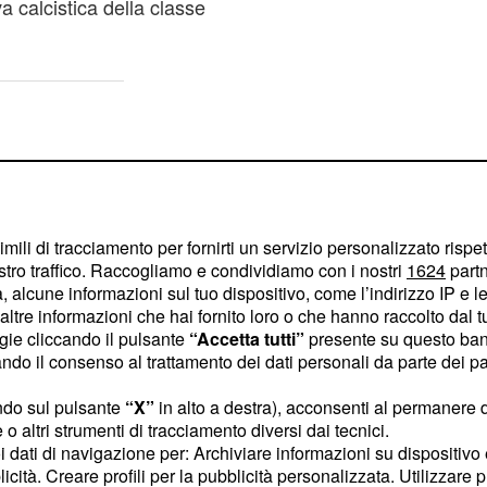
a calcistica della classe
imili di tracciamento per fornirti un servizio personalizzato rispe
stro traffico. Raccogliamo e condividiamo con i nostri
1624
partn
 alcune informazioni sul tuo dispositivo, come l’indirizzo IP e le 
ltre informazioni che hai fornito loro o che hanno raccolto dal tuo
ogie cliccando il pulsante
“Accetta tutti”
presente su questo ban
o il consenso al trattamento dei dati personali da parte dei par
ndo sul pulsante
“X”
in alto a destra), acconsenti al permanere 
o altri strumenti di tracciamento diversi dai tecnici.
uoi dati di navigazione per: Archiviare informazioni su dispositivo 
re Diamante di Zucchero,
licità. Creare profili per la pubblicità personalizzata. Utilizzare p