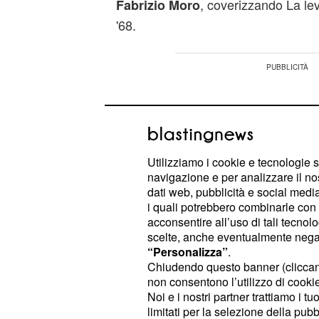
, coverizzando La lev
Fabrizio Moro
'68.
Utilizziamo i cookie e tecnologie s
navigazione e per analizzare il no
dati web, pubblicità e social media,
i quali potrebbero combinarle con a
acconsentire all’uso di tali tecnol
scelte, anche eventualmente negand
“Personalizza”
.
Chiudendo questo banner (clicca
non consentono l’utilizzo di cookie 
Noi e i nostri partner trattiamo i t
, invece, ha deciso di porta
Chiara
limitati per la selezione della pubb