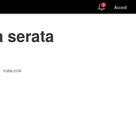
2
Accedi
a serata