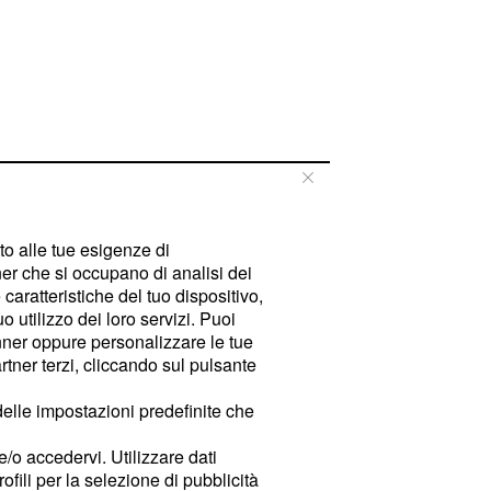
tto alle tue esigenze di
er che si occupano di analisi dei
caratteristiche del tuo dispositivo,
 utilizzo dei loro servizi. Puoi
ner oppure personalizzare le tue
tner terzi, cliccando sul pulsante
delle impostazioni predefinite che
e/o accedervi. Utilizzare dati
rofili per la selezione di pubblicità