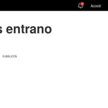
2
Accedi
s entrano