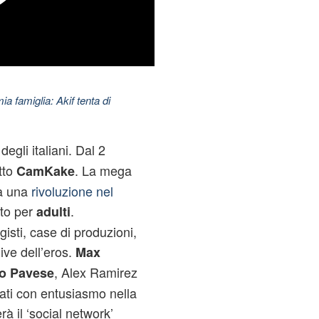
ia famiglia: Akif tenta di
egli italiani. Dal 2
tto
. La mega
CamKake
rà una
rivoluzione nel
nto per
.
adulti
isti, case di produzioni,
dive dell’eros.
Max
, Alex Ramirez
 Pavese
ati con entusiasmo nella
à il ‘social network’