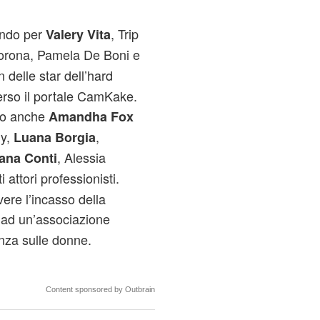
ndo per
, Trip
Valery Vita
Corona, Pamela De Boni e
an delle star dell’hard
verso il portale CamKake.
to anche
Amandha Fox
my,
,
Luana Borgia
, Alessia
ana Conti
i attori professionisti.
ere l’incasso della
ad un’associazione
enza sulle donne.
Content sponsored by Outbrain