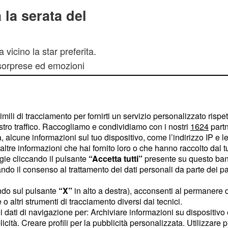
la serata del
icino la star preferita.
 sorprese ed emozioni
to sarà presentato in
i gala al Quasar di
e dalla
Claudio Arciola
imili di tracciamento per fornirti un servizio personalizzato rispe
ultima è pronta ad
stro traffico. Raccogliamo e condividiamo con i nostri
1624
partn
 mozzafiato. Nel corso
 alcune informazioni sul tuo dispositivo, come l’indirizzo IP e le 
ltre informazioni che hai fornito loro o che hanno raccolto dal tuo
star
,
Aletta Ocean
ogie cliccando il pulsante
“Accetta tutti”
presente su questo ban
 Sofia Neri e Eden Mal.
o il consenso al trattamento dei dati personali da parte dei par
anche per il ‘toro
ndo sul pulsante
“X”
in alto a destra), acconsenti al permanere 
o altri strumenti di tracciamento diversi dai tecnici.
uoi dati di navigazione per: Archiviare informazioni su dispositivo 
licità. Creare profili per la pubblicità personalizzata. Utilizzare p
iolenza sulle