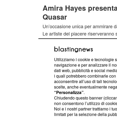
Amira Hayes presenta 
Quasar
Un’occasione unica per ammirare da v
Le artiste del piacere riserveranno
agli iscritti del
portale
web. Il proget
grande stile nel corso della serata d
Torino. L’evento sarà presentato da
Utilizziamo i cookie e tecnologie s
star dell’eros
. Quest’
Amira Hayes
navigazione e per analizzare il no
incantare i presenti con il suo show
dati web, pubblicità e social media,
i quali potrebbero combinarle con a
della serata si esibiranno anche le 
acconsentire all’uso di tali tecnol
Giglian, Sally Blu,
,
Vanessa Stone
scelte, anche eventualmente negand
“Personalizza”
.
Sul palco del Quasar ci sarà spazio 
Chiudendo questo banner (clicca
scatenato’
.
Francesco Piazza
non consentono l’utilizzo di cookie 
Noi e i nostri partner trattiamo i t
limitati per la selezione della pubb
L'impegno contro la v