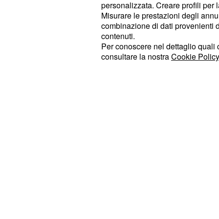
personalizzata. Creare profili per 
donne
Misurare le prestazioni degli annun
combinazione di dati provenienti da 
Tanti gli artisti che nobiliteranno il 
contenuti.
inaugurazione della piattaforma
Per conoscere nel dettaglio quali c
Ca
consultare la nostra
Cookie Policy