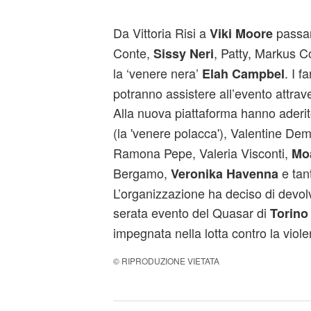
Da Vittoria Risi a
passa
Viki Moore
Conte,
, Patty, Markus 
Sissy Neri
la ‘venere nera’
. I f
Elah Campbel
potranno assistere all’evento attra
Alla nuova piattaforma hanno aderi
(la 'venere polacca'), Valentine De
Ramona Pepe, Valeria Visconti,
Mo
Bergamo,
e tant
Veronika Havenna
L’organizzazione ha deciso di devolv
serata evento del Quasar di
Torino
impegnata nella lotta contro la viol
© RIPRODUZIONE VIETATA