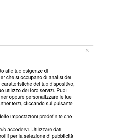
tto alle tue esigenze di
er che si occupano di analisi dei
caratteristiche del tuo dispositivo,
 utilizzo dei loro servizi. Puoi
ner oppure personalizzare le tue
tner terzi, cliccando sul pulsante
delle impostazioni predefinite che
e/o accedervi. Utilizzare dati
rofili per la selezione di pubblicità