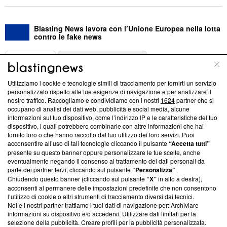
Blasting News lavora con l’Unione Europea nella lotta
contro le fake news
ABOUT
LINEA EDITORIALE
Utilizziamo i cookie e tecnologie simili di tracciamento per fornirti un servizio
Questa sezione offre informazioni trasparenti su Blasting
personalizzato rispetto alle tue esigenze di navigazione e per analizzare il
nostro traffico. Raccogliamo e condividiamo con i nostri
1624
partner che si
News, sui nostri processi editoriali e su come ci impegniamo a
occupano di analisi dei dati web, pubblicità e social media, alcune
creare news di qualità. Inoltre, afferma la nostra aderenza a
informazioni sul tuo dispositivo, come l’indirizzo IP e le caratteristiche del tuo
‘Trust Project - News with Integrity’
Blasting News non è
dispositivo, i quali potrebbero combinarle con altre informazioni che hai
ancora membro del programma, ma ha richiesto di farne
fornito loro o che hanno raccolto dal tuo utilizzo dei loro servizi. Puoi
parte; Trust Project non ha ancora effettuato una verifica di
acconsentire all’uso di tali tecnologie cliccando il pulsante
“Accetta tutti”
conformità agli standard.
presente su questo banner oppure personalizzare le tue scelte, anche
eventualmente negando il consenso al trattamento dei dati personali da
parte dei partner terzi, cliccando sul pulsante
“Personalizza”
.
Su di noi
Chiudendo questo banner (cliccando sul pulsante
“X”
in alto a destra),
acconsenti al permanere delle impostazioni predefinite che non consentono
Team editoriale
l’utilizzo di cookie o altri strumenti di tracciamento diversi dai tecnici.
Noi e i nostri partner trattiamo i tuoi dati di navigazione per: Archiviare
Corporate
informazioni su dispositivo e/o accedervi. Utilizzare dati limitati per la
selezione della pubblicità. Creare profili per la pubblicità personalizzata.
Redazione