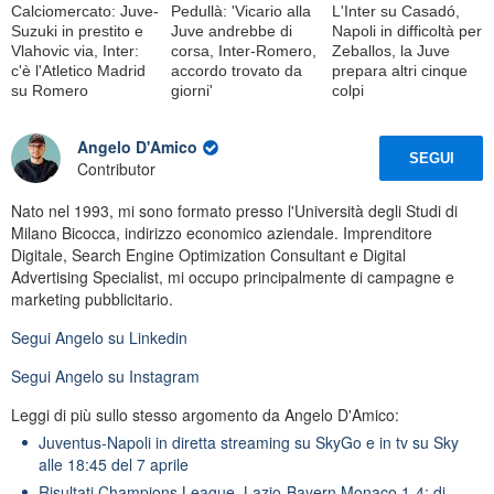
Calciomercato: Juve-
Pedullà: 'Vicario alla
L'Inter su Casadó,
Suzuki in prestito e
Juve andrebbe di
Napoli in difficoltà per
Vlahovic via, Inter:
corsa, Inter-Romero,
Zeballos, la Juve
c'è l'Atletico Madrid
accordo trovato da
prepara altri cinque
su Romero
giorni'
colpi
Angelo D'Amico
SEGUI
Contributor
Nato nel 1993, mi sono formato presso l'Università degli Studi di
Milano Bicocca, indirizzo economico aziendale. Imprenditore
Digitale, Search Engine Optimization Consultant e Digital
Advertising Specialist, mi occupo principalmente di campagne e
marketing pubblicitario.
Segui
Angelo
su Linkedin
Segui
Angelo
su Instagram
Leggi di più sullo stesso argomento da Angelo D'Amico:
Juventus-Napoli in diretta streaming su SkyGo e in tv su Sky
alle 18:45 del 7 aprile
Risultati Champions League, Lazio-Bayern Monaco 1-4: di