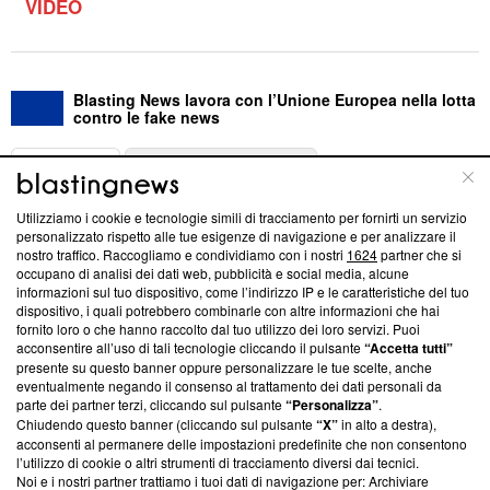
VIDEO
Blasting News lavora con l’Unione Europea nella lotta
contro le fake news
ABOUT
LINEA EDITORIALE
Utilizziamo i cookie e tecnologie simili di tracciamento per fornirti un servizio
Questa sezione offre informazioni trasparenti su Blasting
personalizzato rispetto alle tue esigenze di navigazione e per analizzare il
nostro traffico. Raccogliamo e condividiamo con i nostri
1624
partner che si
News, sui nostri processi editoriali e su come ci impegniamo a
occupano di analisi dei dati web, pubblicità e social media, alcune
creare news di qualità. Inoltre, afferma la nostra aderenza a
informazioni sul tuo dispositivo, come l’indirizzo IP e le caratteristiche del tuo
‘Trust Project - News with Integrity’
Blasting News non è
dispositivo, i quali potrebbero combinarle con altre informazioni che hai
ancora membro del programma, ma ha richiesto di farne
fornito loro o che hanno raccolto dal tuo utilizzo dei loro servizi. Puoi
parte; Trust Project non ha ancora effettuato una verifica di
acconsentire all’uso di tali tecnologie cliccando il pulsante
“Accetta tutti”
conformità agli standard.
presente su questo banner oppure personalizzare le tue scelte, anche
eventualmente negando il consenso al trattamento dei dati personali da
parte dei partner terzi, cliccando sul pulsante
“Personalizza”
.
Su di noi
Chiudendo questo banner (cliccando sul pulsante
“X”
in alto a destra),
acconsenti al permanere delle impostazioni predefinite che non consentono
Team editoriale
l’utilizzo di cookie o altri strumenti di tracciamento diversi dai tecnici.
Noi e i nostri partner trattiamo i tuoi dati di navigazione per: Archiviare
Corporate