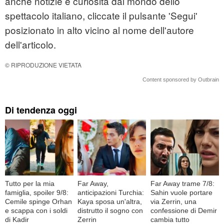
anche notizie e curiosità dal mondo dello
spettacolo italiano, cliccate il pulsante 'Segui'
posizionato in alto vicino al nome dell'autore
dell'articolo.
© RIPRODUZIONE VIETATA
Content sponsored by Outbrain
Di tendenza oggi
Tutto per la mia
Far Away,
Far Away trame 7/8:
famiglia, spoiler 9/8:
anticipazioni Turchia:
Sahin vuole portare
Cemile spinge Orhan
Kaya sposa un'altra,
via Zerrin, una
e scappa con i soldi
distrutto il sogno con
confessione di Demir
di Kadir
Zerrin
cambia tutto