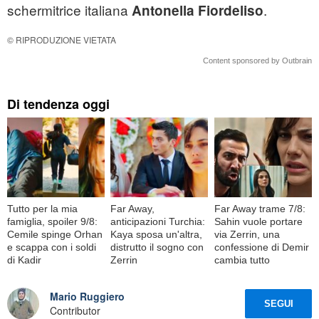
schermitrice italiana
.
Antonella Fiordeliso
© RIPRODUZIONE VIETATA
Content sponsored by Outbrain
Di tendenza oggi
Tutto per la mia
Far Away,
Far Away trame 7/8:
famiglia, spoiler 9/8:
anticipazioni Turchia:
Sahin vuole portare
Cemile spinge Orhan
Kaya sposa un'altra,
via Zerrin, una
e scappa con i soldi
distrutto il sogno con
confessione di Demir
di Kadir
Zerrin
cambia tutto
Mario Ruggiero
SEGUI
Contributor