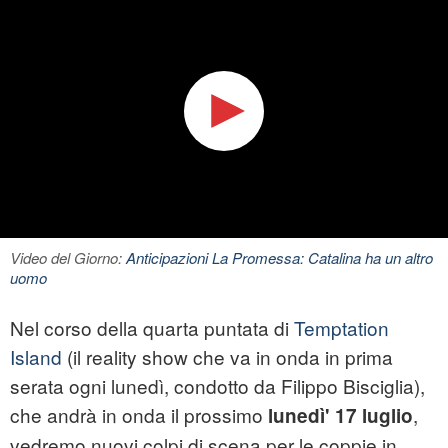
Video del Giorno:
Anticipazioni La Promessa: Catalina ha un altro
uomo
Nel corso della quarta puntata di
Temptation
Island
(il reality show che va in onda in prima
serata ogni lunedì, condotto da Filippo Bisciglia),
che andrà in onda il prossimo
,
lunedì' 17 luglio
vedremo nuovi colpi di scena per le coppie in