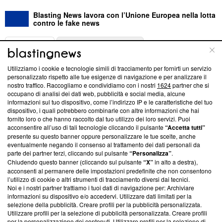
Blasting News lavora con l’Unione Europea nella lotta
contro le fake news
ABOUT
LINEA EDITORIALE
Utilizziamo i cookie e tecnologie simili di tracciamento per fornirti un servizio
Questa sezione offre informazioni trasparenti su Blasting
personalizzato rispetto alle tue esigenze di navigazione e per analizzare il
nostro traffico. Raccogliamo e condividiamo con i nostri
1624
partner che si
News, sui nostri processi editoriali e su come ci impegniamo a
occupano di analisi dei dati web, pubblicità e social media, alcune
creare news di qualità. Inoltre, afferma la nostra aderenza a
informazioni sul tuo dispositivo, come l’indirizzo IP e le caratteristiche del tuo
‘Trust Project - News with Integrity’
Blasting News non è
dispositivo, i quali potrebbero combinarle con altre informazioni che hai
ancora membro del programma, ma ha richiesto di farne
fornito loro o che hanno raccolto dal tuo utilizzo dei loro servizi. Puoi
parte; Trust Project non ha ancora effettuato una verifica di
acconsentire all’uso di tali tecnologie cliccando il pulsante
“Accetta tutti”
conformità agli standard.
presente su questo banner oppure personalizzare le tue scelte, anche
eventualmente negando il consenso al trattamento dei dati personali da
parte dei partner terzi, cliccando sul pulsante
“Personalizza”
.
Su di noi
Chiudendo questo banner (cliccando sul pulsante
“X”
in alto a destra),
acconsenti al permanere delle impostazioni predefinite che non consentono
Team editoriale
l’utilizzo di cookie o altri strumenti di tracciamento diversi dai tecnici.
Noi e i nostri partner trattiamo i tuoi dati di navigazione per: Archiviare
Corporate
informazioni su dispositivo e/o accedervi. Utilizzare dati limitati per la
selezione della pubblicità. Creare profili per la pubblicità personalizzata.
Redazione
Utilizzare profili per la selezione di pubblicità personalizzata. Creare profili
per la personalizzazione dei contenuti. Utilizzare profili per la selezione di