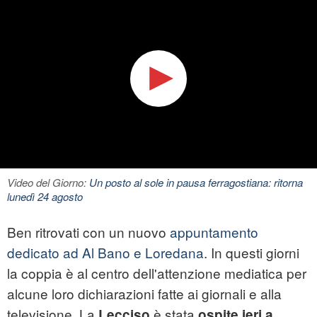
Video del Giorno:
Un posto al sole in pausa ferragostiana: ritorna
lunedì 24 agosto
Ben ritrovati con un nuovo
appuntamento
dedicato ad Al Bano e Loredana
. In questi giorni
la coppia è al centro dell'attenzione mediatica per
alcune loro dichiarazioni fatte ai giornali e alla
televisione. La
è stata
Lecciso
ospite ieri a