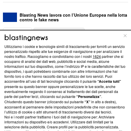
Blasting News lavora con l’Unione Europea nella lotta
contro le fake news
ABOUT
LINEA EDITORIALE
Utilizziamo i cookie e tecnologie simili di tracciamento per fornirti un servizio
Questa sezione offre informazioni trasparenti su Blasting
personalizzato rispetto alle tue esigenze di navigazione e per analizzare il
nostro traffico. Raccogliamo e condividiamo con i nostri
1624
partner che si
News, sui nostri processi editoriali e su come ci impegniamo a
occupano di analisi dei dati web, pubblicità e social media, alcune
creare news di qualità. Inoltre, afferma la nostra aderenza a
informazioni sul tuo dispositivo, come l’indirizzo IP e le caratteristiche del tuo
‘Trust Project - News with Integrity’
Blasting News non è
dispositivo, i quali potrebbero combinarle con altre informazioni che hai
ancora membro del programma, ma ha richiesto di farne
fornito loro o che hanno raccolto dal tuo utilizzo dei loro servizi. Puoi
parte; Trust Project non ha ancora effettuato una verifica di
acconsentire all’uso di tali tecnologie cliccando il pulsante
“Accetta tutti”
conformità agli standard.
presente su questo banner oppure personalizzare le tue scelte, anche
eventualmente negando il consenso al trattamento dei dati personali da
parte dei partner terzi, cliccando sul pulsante
“Personalizza”
.
Su di noi
Chiudendo questo banner (cliccando sul pulsante
“X”
in alto a destra),
acconsenti al permanere delle impostazioni predefinite che non consentono
Team editoriale
l’utilizzo di cookie o altri strumenti di tracciamento diversi dai tecnici.
Noi e i nostri partner trattiamo i tuoi dati di navigazione per: Archiviare
Corporate
informazioni su dispositivo e/o accedervi. Utilizzare dati limitati per la
selezione della pubblicità. Creare profili per la pubblicità personalizzata.
Redazione