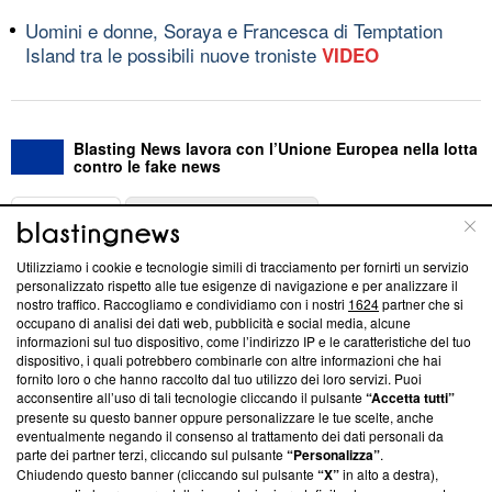
Uomini e donne, Soraya e Francesca di Temptation
Island tra le possibili nuove troniste
VIDEO
Blasting News lavora con l’Unione Europea nella lotta
contro le fake news
ABOUT
LINEA EDITORIALE
Utilizziamo i cookie e tecnologie simili di tracciamento per fornirti un servizio
Questa sezione offre informazioni trasparenti su Blasting
personalizzato rispetto alle tue esigenze di navigazione e per analizzare il
nostro traffico. Raccogliamo e condividiamo con i nostri
1624
partner che si
News, sui nostri processi editoriali e su come ci impegniamo a
occupano di analisi dei dati web, pubblicità e social media, alcune
creare news di qualità. Inoltre, afferma la nostra aderenza a
informazioni sul tuo dispositivo, come l’indirizzo IP e le caratteristiche del tuo
‘Trust Project - News with Integrity’
Blasting News non è
dispositivo, i quali potrebbero combinarle con altre informazioni che hai
ancora membro del programma, ma ha richiesto di farne
fornito loro o che hanno raccolto dal tuo utilizzo dei loro servizi. Puoi
parte; Trust Project non ha ancora effettuato una verifica di
acconsentire all’uso di tali tecnologie cliccando il pulsante
“Accetta tutti”
conformità agli standard.
presente su questo banner oppure personalizzare le tue scelte, anche
eventualmente negando il consenso al trattamento dei dati personali da
parte dei partner terzi, cliccando sul pulsante
“Personalizza”
.
Su di noi
Chiudendo questo banner (cliccando sul pulsante
“X”
in alto a destra),