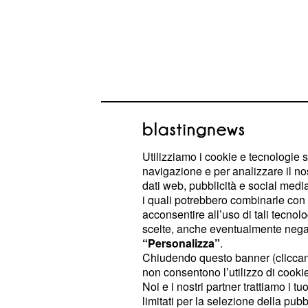
Quest'ultimo è il concorrente più a
edizione e rischia di essere elimina
Utilizziamo i cookie e tecnologie s
concorrente
Giulia De Lellis
.
navigazione e per analizzare il no
dati web, pubblicità e social media,
i quali potrebbero combinarle con a
Le bimbe di Giulia De 
acconsentire all’uso di tali tecnol
scelte, anche eventualmente negand
vogliono eliminare Cr
“Personalizza”
.
Malgioglio dal Grande
Chiudendo questo banner (clicca
non consentono l’utilizzo di cookie 
Lisa Fusco ha fatto volare sulla casa
Noi e i nostri partner trattiamo i t
limitati per la selezione della pubb
messaggio: "
Cristiano Malgioglio