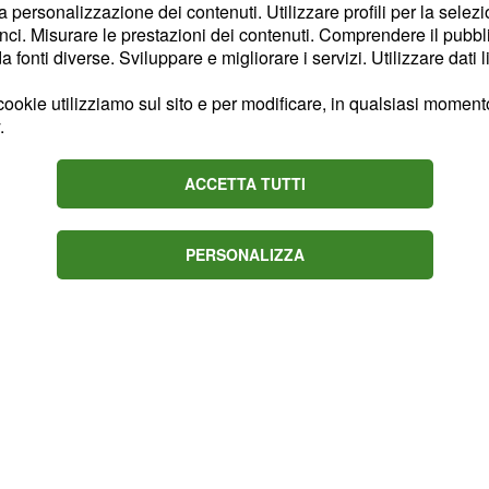
la personalizzazione dei contenuti. Utilizzare profili per la selez
 i sostenitori di Giulia De
ci. Misurare le prestazioni dei contenuti. Comprendere il pubblic
ione online per
eliminare
fonti diverse. Sviluppare e migliorare i servizi. Utilizzare dati l
che si trova
 Malgioglio
ookie utilizziamo sul sito e per modificare, in qualsiasi momento,
n conoscendo Lisa Fusco
.
lio
per dirgli questo: "Ma
di me?".
ACCETTA TUTTI
PERSONALIZZA