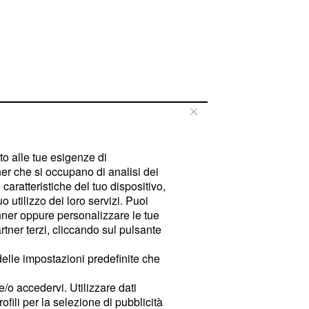
tto alle tue esigenze di
er che si occupano di analisi dei
caratteristiche del tuo dispositivo,
 utilizzo dei loro servizi. Puoi
ner oppure personalizzare le tue
tner terzi, cliccando sul pulsante
delle impostazioni predefinite che
e/o accedervi. Utilizzare dati
rofili per la selezione di pubblicità