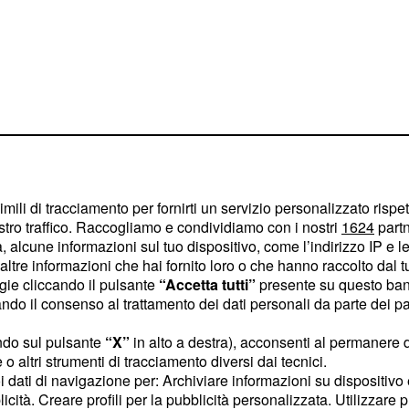
mato di questa seconda
to dalle bimbe della
imili di tracciamento per fornirti un servizio personalizzato rispe
stro traffico. Raccogliamo e condividiamo con i nostri
1624
partn
 alcune informazioni sul tuo dispositivo, come l’indirizzo IP e le 
ltre informazioni che hai fornito loro o che hanno raccolto dal tuo
Lellis
ogie cliccando il pulsante
“Accetta tutti”
presente su questo ban
o il consenso al trattamento dei dati personali da parte dei par
istiano
 Fratello Vip 2
ndo sul pulsante
“X”
in alto a destra), acconsenti al permanere 
o altri strumenti di tracciamento diversi dai tecnici.
 di Cinecittà il seguente
uoi dati di navigazione per: Archiviare informazioni su dispositivo 
licità. Creare profili per la pubblicità personalizzata. Utilizzare p
. Giulia
, bimbe contro