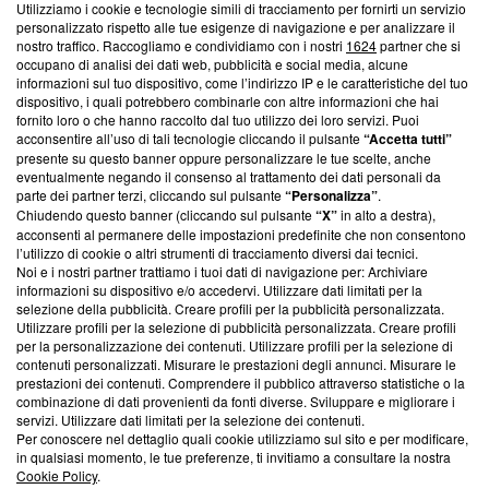
Utilizziamo i cookie e tecnologie simili di tracciamento per fornirti un servizio
Questa sezione offre informazioni trasparenti su Blasting
personalizzato rispetto alle tue esigenze di navigazione e per analizzare il
nostro traffico. Raccogliamo e condividiamo con i nostri
1624
partner che si
News, sui nostri processi editoriali e su come ci impegniamo a
occupano di analisi dei dati web, pubblicità e social media, alcune
creare news di qualità. Inoltre, afferma la nostra aderenza a
informazioni sul tuo dispositivo, come l’indirizzo IP e le caratteristiche del tuo
‘Trust Project - News with Integrity’
Blasting News non è
dispositivo, i quali potrebbero combinarle con altre informazioni che hai
ancora membro del programma, ma ha richiesto di farne
fornito loro o che hanno raccolto dal tuo utilizzo dei loro servizi. Puoi
parte; Trust Project non ha ancora effettuato una verifica di
acconsentire all’uso di tali tecnologie cliccando il pulsante
“Accetta tutti”
conformità agli standard.
presente su questo banner oppure personalizzare le tue scelte, anche
eventualmente negando il consenso al trattamento dei dati personali da
parte dei partner terzi, cliccando sul pulsante
“Personalizza”
.
Su di noi
Chiudendo questo banner (cliccando sul pulsante
“X”
in alto a destra),
acconsenti al permanere delle impostazioni predefinite che non consentono
Team editoriale
l’utilizzo di cookie o altri strumenti di tracciamento diversi dai tecnici.
Noi e i nostri partner trattiamo i tuoi dati di navigazione per: Archiviare
Corporate
informazioni su dispositivo e/o accedervi. Utilizzare dati limitati per la
selezione della pubblicità. Creare profili per la pubblicità personalizzata.
Redazione
Utilizzare profili per la selezione di pubblicità personalizzata. Creare profili
per la personalizzazione dei contenuti. Utilizzare profili per la selezione di
Informativa Privacy
contenuti personalizzati. Misurare le prestazioni degli annunci. Misurare le
prestazioni dei contenuti. Comprendere il pubblico attraverso statistiche o la
Cookie Policy
combinazione di dati provenienti da fonti diverse. Sviluppare e migliorare i
servizi. Utilizzare dati limitati per la selezione dei contenuti.
Blasting SA, IDI CHE-247.845.224, Via Carlo Frasca, 3 - 6900
Per conoscere nel dettaglio quali cookie utilizziamo sul sito e per modificare,
Lugano (Svizzera) Tel:
+39 0690258937
in qualsiasi momento, le tue preferenze, ti invitiamo a consultare la nostra
Cookie Policy
.