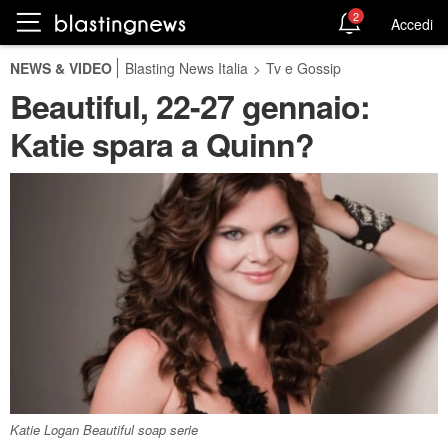
2
Accedi
NEWS & VIDEO
Blasting News Italia
>
Tv e Gossip
Beautiful, 22-27 gennaio:
Katie spara a Quinn?
Katie Logan Beautiful soap serie