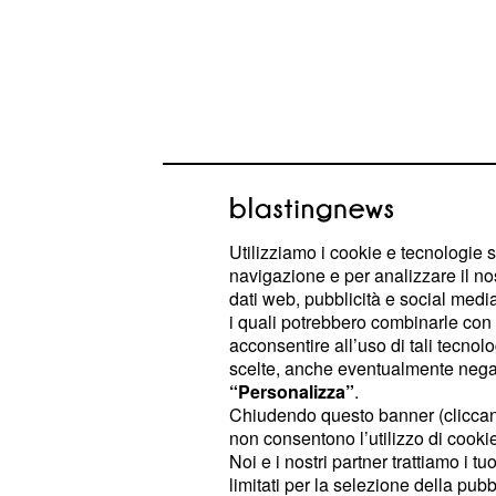
Utilizziamo i cookie e tecnologie s
navigazione e per analizzare il no
dati web, pubblicità e social media,
i quali potrebbero combinarle con a
Un colpo di scena inaspettato: la tro
acconsentire all’uso di tali tecnol
sono stati avvistati in giro in estern
scelte, anche eventualmente negand
creando stupore. E ora? Nilufar Addat
“Personalizza”
.
Chiudendo questo banner (clicca
come prenderanno la novità? Le due 
non consentono l’utilizzo di cookie 
contese alcuni corteggiatori sin da 
Noi e i nostri partner trattiamo i t
particolare. Da quando è iniziato q
limitati per la selezione della pubb