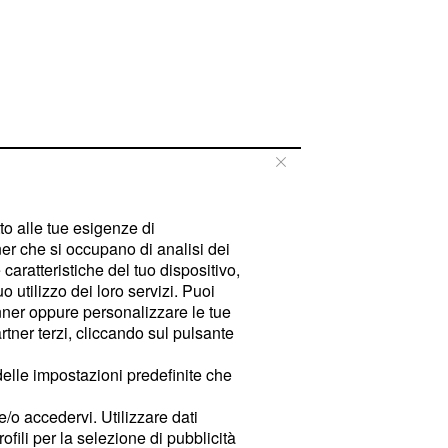
tto alle tue esigenze di
er che si occupano di analisi dei
caratteristiche del tuo dispositivo,
 utilizzo dei loro servizi. Puoi
ner oppure personalizzare le tue
tner terzi, cliccando sul pulsante
delle impostazioni predefinite che
e/o accedervi. Utilizzare dati
rofili per la selezione di pubblicità