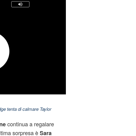
dge tenta di calmare Taylor
continua a regalare
nne
ultima sorpresa è
Sara