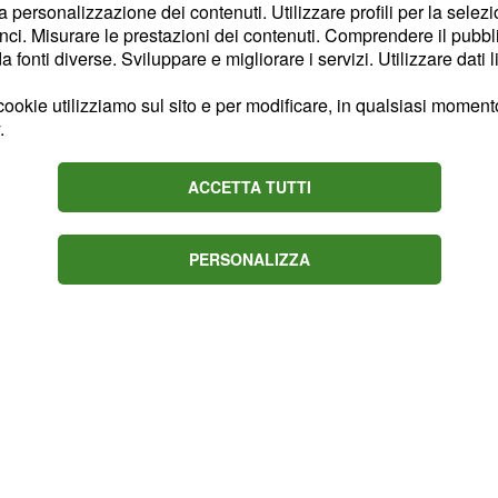
la personalizzazione dei contenuti. Utilizzare profili per la selez
ite con
Lorenzo più
ci. Misurare le prestazioni dei contenuti. Comprendere il pubblic
ma lui
eva eliminato,
fonti diverse. Sviluppare e migliorare i servizi. Utilizzare dati l
, dopo una serie di
ookie utilizziamo sul sito e per modificare, in qualsiasi momento,
 di uscire con lui
.
ò, dopo le due esterne
veva scelto di continuare
ACCETTA TUTTI
PERSONALIZZA