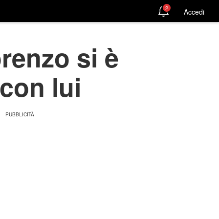
2
Accedi
renzo si è
con lui