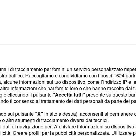
imili di tracciamento per fornirti un servizio personalizzato rispe
stro traffico. Raccogliamo e condividiamo con i nostri
1624
partn
 alcune informazioni sul tuo dispositivo, come l’indirizzo IP e le 
ltre informazioni che hai fornito loro o che hanno raccolto dal tuo
nista e il corteggiatore
ogie cliccando il pulsante
“Accetta tutti”
presente su questo ban
a e le foto postate stanno
o il consenso al trattamento dei dati personali da parte dei par
i e gli altri protagonisti
ndo sul pulsante
“X”
in alto a destra), acconsenti al permanere 
giovani troniste si sono
o altri strumenti di tracciamento diversi dai tecnici.
subito, ma Lorenzo in
uoi dati di navigazione per: Archiviare informazioni su dispositivo 
uesto nuovo trono
licità. Creare profili per la pubblicità personalizzata. Utilizzare p