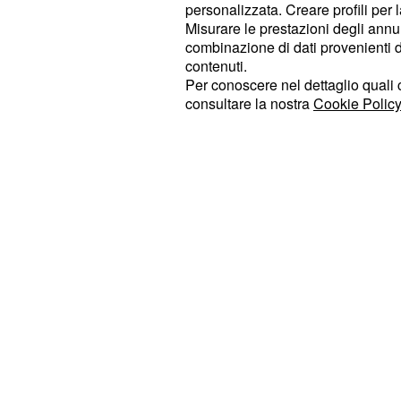
personalizzata. Creare profili per 
femminile, le due ragazze sono usc
Misurare le prestazioni degli annun
Ad un certo punto
lo
volte.
Sara
av
combinazione di dati provenienti da 
contenuti.
continuava a lanciargli frecciatine e
Per conoscere nel dettaglio quali c
commenti via social, lei aveva deciso
consultare la nostra
Cookie Policy
nuovamente. Negli ultimi giorni per
con le rispettive troniste, Lorenzo a
solo con Nilufar.