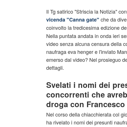
Il Tg satirico "Striscia la Notizia" c
che da dive
vicenda "Canna gate"
coinvolto la tredicesima edizione d
Nella puntata andata in onda ieri se
video senza alcuna censura della co
naufraga
eva henger
e l'inviato Ma
emerso dal video? Nel prosieguo dell'
dettagli.
Svelati i nomi dei pre
concorrenti che avre
droga con Francesco
Nel corso della chiacchierata col gior
ha rivelato i nomi dei presunti nauf