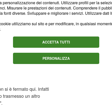
la personalizzazione dei contenuti. Utilizzare profili per la selez
 il modello
,
Marco Ferri
ci. Misurare le prestazioni dei contenuti. Comprendere il pubblic
wgirl
Paola Di
fonti diverse. Sviluppare e migliorare i servizi. Utilizzare dati l
ore era già stato
ookie utilizziamo sul sito e per modificare, in qualsiasi momento,
vicenda da Chiara Nasti
.
a fatto con Caroletti,
questo filmato la
ACCETTA TUTTI
esti concorrenti?
PERSONALIZZA
in onda una
tra la Mancini
 si è fermato qui. Infatti
to trasmesso un altro
".