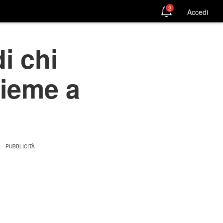
2
Accedi
i chi
sieme a