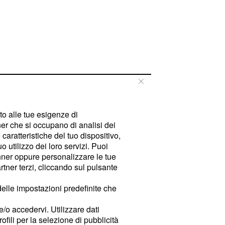
tto alle tue esigenze di
er che si occupano di analisi dei
caratteristiche del tuo dispositivo,
 utilizzo dei loro servizi. Puoi
ner oppure personalizzare le tue
tner terzi, cliccando sul pulsante
delle impostazioni predefinite che
e/o accedervi. Utilizzare dati
rofili per la selezione di pubblicità