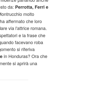
osto da:
Perrotta, Ferri e
 Montrucchio molto
, ha affermato che loro
re via l'attrice romana.
spettatori e la frase che
 quando facevano roba
omento si riferiva
in Honduras? Ora che
ne
amente si aprirà una