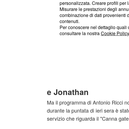
personalizzata. Creare profili per 
Rodriguez ci sarebbero stati anche:
Misurare le prestazioni degli annun
l'ex tronista
e la sho
Rosa Perrotta
combinazione di dati provenienti da 
contenuti.
. Il figlio del noto calciat
Benedetto
Per conoscere nel dettaglio quali c
precedentemente menzionato sulla 
consultare la nostra
Cookie Policy
durante un pranzo che quest'ultima h
marito di Eva. Dopo la diffusione di 
situazione degenererà anche per qu
'Striscia la Notizia': 
strana conversazione 
e Jonathan
Ma il programma di Antonio Ricci non
durante la puntata di ieri sera è sta
servizio che riguarda il "Canna gate