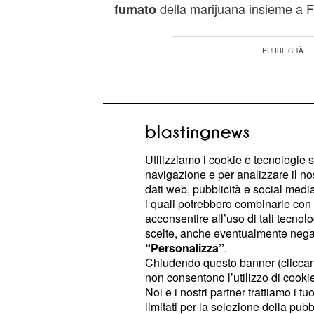
della marijuana insieme a 
fumato
Utilizziamo i cookie e tecnologie s
navigazione e per analizzare il no
dati web, pubblicità e social media,
i quali potrebbero combinarle con a
acconsentire all’uso di tali tecnol
scelte, anche eventualmente negand
“Personalizza”
.
Chiudendo questo banner (clicca
non consentono l’utilizzo di cookie 
Chi sono questi vip? Secondo quello
Noi e i nostri partner trattiamo i t
Henger, a far compagnia all'ex fidan
limitati per la selezione della pubb