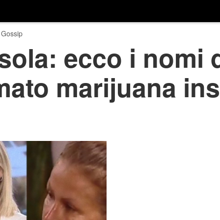
 Gossip
sola: ecco i nomi d
mato marijuana in