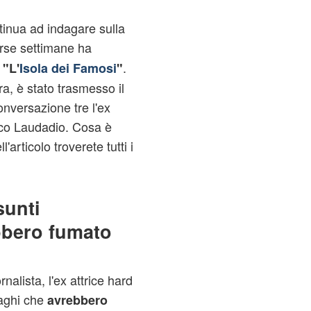
ontinua ad indagare sulla
rse settimane ha
e
.
"L'
Isola dei Famosi
"
ra, è stato trasmesso il
nversazione tre l'ex
rco Laudadio. Cosa è
articolo troverete tutti i
sunti
bbero fumato
nalista, l'ex attrice hard
raghi che
avrebbero