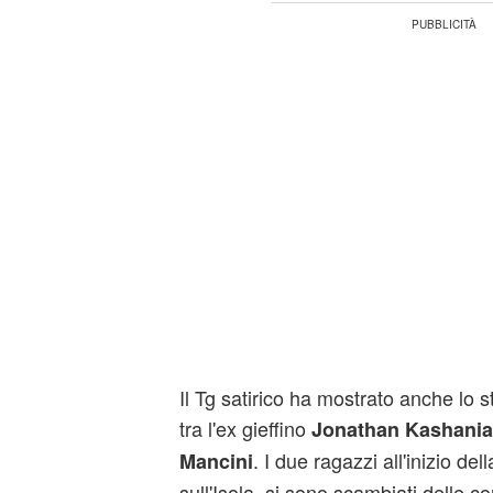
Il Tg satirico ha mostrato anche lo 
tra l'ex gieffino
Jonathan
Kashani
. I due ragazzi all'inizio del
Mancini
sull'Isola, si sono scambiati delle 