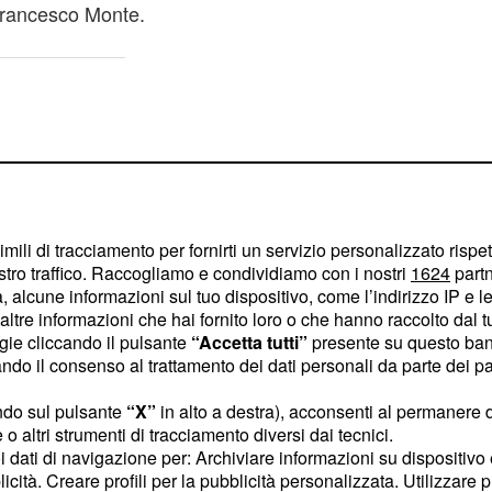
Francesco Monte.
imili di tracciamento per fornirti un servizio personalizzato rispe
stro traffico. Raccogliamo e condividiamo con i nostri
1624
partn
 alcune informazioni sul tuo dispositivo, come l’indirizzo IP e le 
ltre informazioni che hai fornito loro o che hanno raccolto dal tuo
ogie cliccando il pulsante
“Accetta tutti”
presente su questo ban
o il consenso al trattamento dei dati personali da parte dei par
ndo sul pulsante
“X”
in alto a destra), acconsenti al permanere 
o altri strumenti di tracciamento diversi dai tecnici.
 dichiarato dalla
uoi dati di navigazione per: Archiviare informazioni su dispositivo 
zato di Cecilia
licità. Creare profili per la pubblicità personalizzata. Utilizzare p