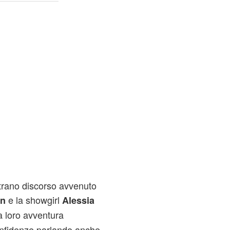
strano discorso avvenuto
e la showgirl
an
Alessia
la loro avventura
confidenze parlando anche