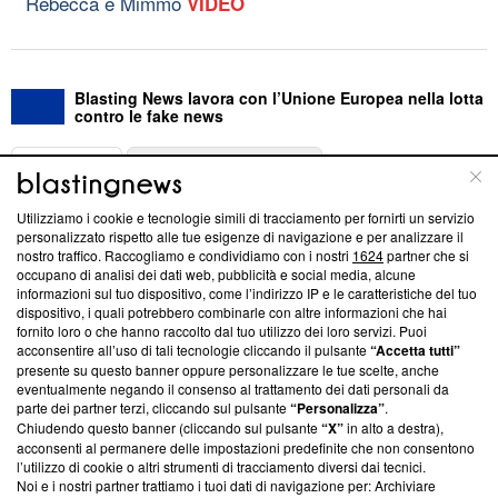
Rebecca e Mimmo
VIDEO
Blasting News lavora con l’Unione Europea nella lotta
contro le fake news
ABOUT
LINEA EDITORIALE
Utilizziamo i cookie e tecnologie simili di tracciamento per fornirti un servizio
Questa sezione offre informazioni trasparenti su Blasting
personalizzato rispetto alle tue esigenze di navigazione e per analizzare il
nostro traffico. Raccogliamo e condividiamo con i nostri
1624
partner che si
News, sui nostri processi editoriali e su come ci impegniamo a
occupano di analisi dei dati web, pubblicità e social media, alcune
creare news di qualità. Inoltre, afferma la nostra aderenza a
informazioni sul tuo dispositivo, come l’indirizzo IP e le caratteristiche del tuo
‘Trust Project - News with Integrity’
Blasting News non è
dispositivo, i quali potrebbero combinarle con altre informazioni che hai
ancora membro del programma, ma ha richiesto di farne
fornito loro o che hanno raccolto dal tuo utilizzo dei loro servizi. Puoi
parte; Trust Project non ha ancora effettuato una verifica di
acconsentire all’uso di tali tecnologie cliccando il pulsante
“Accetta tutti”
conformità agli standard.
presente su questo banner oppure personalizzare le tue scelte, anche
eventualmente negando il consenso al trattamento dei dati personali da
parte dei partner terzi, cliccando sul pulsante
“Personalizza”
.
Su di noi
Chiudendo questo banner (cliccando sul pulsante
“X”
in alto a destra),
acconsenti al permanere delle impostazioni predefinite che non consentono
Team editoriale
l’utilizzo di cookie o altri strumenti di tracciamento diversi dai tecnici.
Noi e i nostri partner trattiamo i tuoi dati di navigazione per: Archiviare
Corporate