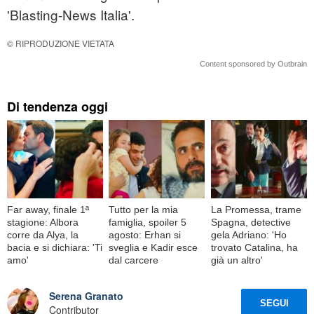
'Blasting-News Italia'.
© RIPRODUZIONE VIETATA
Content sponsored by Outbrain
Di tendenza oggi
Far away, finale 1ª
Tutto per la mia
La Promessa, trame
stagione: Albora
famiglia, spoiler 5
Spagna, detective
corre da Alya, la
agosto: Erhan si
gela Adriano: 'Ho
bacia e si dichiara: 'Ti
sveglia e Kadir esce
trovato Catalina, ha
amo'
dal carcere
già un altro'
Serena Granato
SEGUI
Contributor