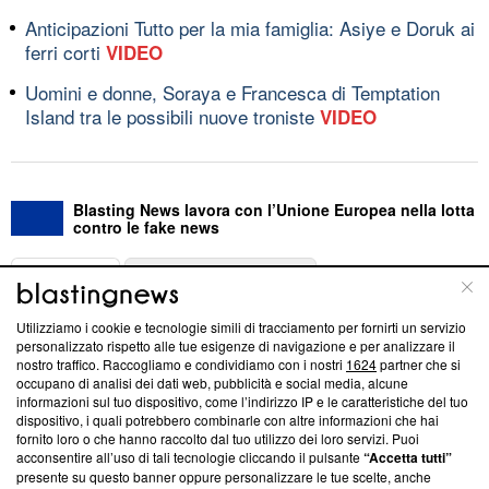
Anticipazioni Tutto per la mia famiglia: Asiye e Doruk ai
ferri corti
VIDEO
Uomini e donne, Soraya e Francesca di Temptation
Island tra le possibili nuove troniste
VIDEO
Blasting News lavora con l’Unione Europea nella lotta
contro le fake news
ABOUT
LINEA EDITORIALE
Utilizziamo i cookie e tecnologie simili di tracciamento per fornirti un servizio
Questa sezione offre informazioni trasparenti su Blasting
personalizzato rispetto alle tue esigenze di navigazione e per analizzare il
nostro traffico. Raccogliamo e condividiamo con i nostri
1624
partner che si
News, sui nostri processi editoriali e su come ci impegniamo a
occupano di analisi dei dati web, pubblicità e social media, alcune
creare news di qualità. Inoltre, afferma la nostra aderenza a
informazioni sul tuo dispositivo, come l’indirizzo IP e le caratteristiche del tuo
‘Trust Project - News with Integrity’
Blasting News non è
dispositivo, i quali potrebbero combinarle con altre informazioni che hai
ancora membro del programma, ma ha richiesto di farne
fornito loro o che hanno raccolto dal tuo utilizzo dei loro servizi. Puoi
parte; Trust Project non ha ancora effettuato una verifica di
acconsentire all’uso di tali tecnologie cliccando il pulsante
“Accetta tutti”
conformità agli standard.
presente su questo banner oppure personalizzare le tue scelte, anche