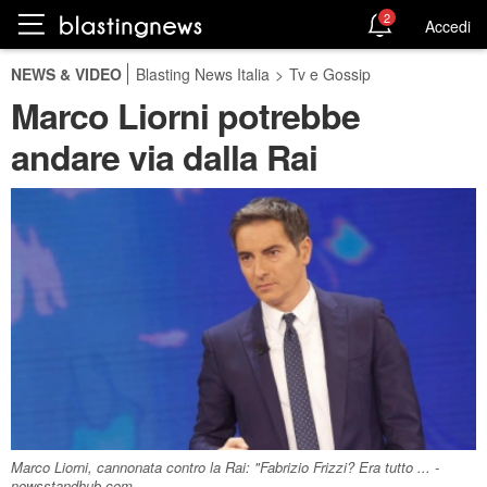
2
Accedi
NEWS & VIDEO
Blasting News Italia
>
Tv e Gossip
Marco Liorni potrebbe
andare via dalla Rai
Marco Liorni, cannonata contro la Rai: "Fabrizio Frizzi? Era tutto ... -
newsstandhub.com