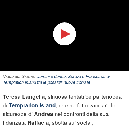
Video del Giorno:
Uomini e donne, Soraya e Francesca di
Temptation Island tra le possibili nuove troniste
sinuosa tentatrice partenopea
Teresa Langella,
di
che ha fatto vacillare le
Temptation Island
,
sicurezze di
nei confronti della sua
Andrea
fidanzata
sbotta sui social,
Raffaela,