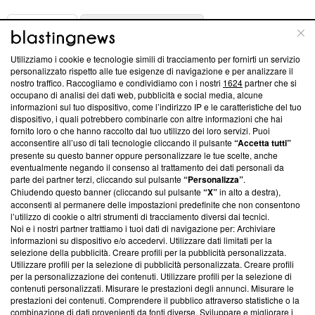
ABOUT
LINEA EDITORIALE
Utilizziamo i cookie e tecnologie simili di tracciamento per fornirti un servizio
Questa sezione offre informazioni trasparenti su Blasting
personalizzato rispetto alle tue esigenze di navigazione e per analizzare il
nostro traffico. Raccogliamo e condividiamo con i nostri
1624
partner che si
News, sui nostri processi editoriali e su come ci impegniamo a
occupano di analisi dei dati web, pubblicità e social media, alcune
creare news di qualità. Inoltre, afferma la nostra aderenza a
informazioni sul tuo dispositivo, come l’indirizzo IP e le caratteristiche del tuo
‘Trust Project - News with Integrity’
Blasting News non è
dispositivo, i quali potrebbero combinarle con altre informazioni che hai
ancora membro del programma, ma ha richiesto di farne
fornito loro o che hanno raccolto dal tuo utilizzo dei loro servizi. Puoi
parte; Trust Project non ha ancora effettuato una verifica di
acconsentire all’uso di tali tecnologie cliccando il pulsante
“Accetta tutti”
conformità agli standard.
presente su questo banner oppure personalizzare le tue scelte, anche
eventualmente negando il consenso al trattamento dei dati personali da
parte dei partner terzi, cliccando sul pulsante
“Personalizza”
.
Su di noi
Chiudendo questo banner (cliccando sul pulsante
“X”
in alto a destra),
acconsenti al permanere delle impostazioni predefinite che non consentono
Team editoriale
l’utilizzo di cookie o altri strumenti di tracciamento diversi dai tecnici.
Noi e i nostri partner trattiamo i tuoi dati di navigazione per: Archiviare
Corporate
informazioni su dispositivo e/o accedervi. Utilizzare dati limitati per la
selezione della pubblicità. Creare profili per la pubblicità personalizzata.
Redazione
Utilizzare profili per la selezione di pubblicità personalizzata. Creare profili
per la personalizzazione dei contenuti. Utilizzare profili per la selezione di
Informativa Privacy
contenuti personalizzati. Misurare le prestazioni degli annunci. Misurare le
prestazioni dei contenuti. Comprendere il pubblico attraverso statistiche o la
Cookie Policy
combinazione di dati provenienti da fonti diverse. Sviluppare e migliorare i