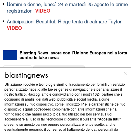
Uomini e donne, lunedì 24 e martedì 25 agosto le prime
registrazioni
VIDEO
Anticipazioni Beautiful: Ridge tenta di calmare Taylor
VIDEO
Blasting News lavora con l’Unione Europea nella lotta
contro le fake news
ABOUT
LINEA EDITORIALE
Utilizziamo i cookie e tecnologie simili di tracciamento per fornirti un servizio
Questa sezione offre informazioni trasparenti su Blasting
personalizzato rispetto alle tue esigenze di navigazione e per analizzare il
nostro traffico. Raccogliamo e condividiamo con i nostri
1624
partner che si
News, sui nostri processi editoriali e su come ci impegniamo a
occupano di analisi dei dati web, pubblicità e social media, alcune
creare news di qualità. Inoltre, afferma la nostra aderenza a
informazioni sul tuo dispositivo, come l’indirizzo IP e le caratteristiche del tuo
‘Trust Project - News with Integrity’
Blasting News non è
dispositivo, i quali potrebbero combinarle con altre informazioni che hai
ancora membro del programma, ma ha richiesto di farne
fornito loro o che hanno raccolto dal tuo utilizzo dei loro servizi. Puoi
parte; Trust Project non ha ancora effettuato una verifica di
acconsentire all’uso di tali tecnologie cliccando il pulsante
“Accetta tutti”
conformità agli standard.
presente su questo banner oppure personalizzare le tue scelte, anche
eventualmente negando il consenso al trattamento dei dati personali da