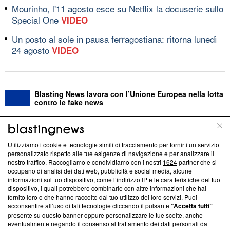
Mourinho, l'11 agosto esce su Netflix la docuserie sullo
Special One
VIDEO
Un posto al sole in pausa ferragostiana: ritorna lunedì
24 agosto
VIDEO
Blasting News lavora con l’Unione Europea nella lotta
contro le fake news
ABOUT
LINEA EDITORIALE
Utilizziamo i cookie e tecnologie simili di tracciamento per fornirti un servizio
personalizzato rispetto alle tue esigenze di navigazione e per analizzare il
Questa sezione offre informazioni trasparenti su Blasting
nostro traffico. Raccogliamo e condividiamo con i nostri
1624
partner che si
News, sui nostri processi editoriali e su come ci impegniamo a
occupano di analisi dei dati web, pubblicità e social media, alcune
creare news di qualità. Inoltre, afferma la nostra aderenza a
informazioni sul tuo dispositivo, come l’indirizzo IP e le caratteristiche del tuo
‘Trust Project - News with Integrity’
Blasting News non è
dispositivo, i quali potrebbero combinarle con altre informazioni che hai
fornito loro o che hanno raccolto dal tuo utilizzo dei loro servizi. Puoi
ancora membro del programma, ma ha richiesto di farne
acconsentire all’uso di tali tecnologie cliccando il pulsante
“Accetta tutti”
parte; Trust Project non ha ancora effettuato una verifica di
presente su questo banner oppure personalizzare le tue scelte, anche
conformità agli standard.
eventualmente negando il consenso al trattamento dei dati personali da