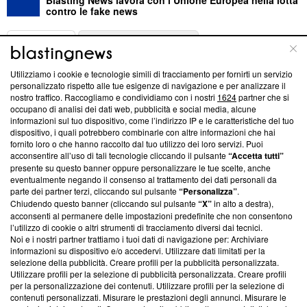
contro le fake news
ABOUT
LINEA EDITORIALE
Utilizziamo i cookie e tecnologie simili di tracciamento per fornirti un servizio
Questa sezione offre informazioni trasparenti su Blasting
personalizzato rispetto alle tue esigenze di navigazione e per analizzare il
nostro traffico. Raccogliamo e condividiamo con i nostri
1624
partner che si
News, sui nostri processi editoriali e su come ci impegniamo a
occupano di analisi dei dati web, pubblicità e social media, alcune
creare news di qualità. Inoltre, afferma la nostra aderenza a
informazioni sul tuo dispositivo, come l’indirizzo IP e le caratteristiche del tuo
‘Trust Project - News with Integrity’
Blasting News non è
dispositivo, i quali potrebbero combinarle con altre informazioni che hai
ancora membro del programma, ma ha richiesto di farne
fornito loro o che hanno raccolto dal tuo utilizzo dei loro servizi. Puoi
parte; Trust Project non ha ancora effettuato una verifica di
acconsentire all’uso di tali tecnologie cliccando il pulsante
“Accetta tutti”
conformità agli standard.
presente su questo banner oppure personalizzare le tue scelte, anche
eventualmente negando il consenso al trattamento dei dati personali da
parte dei partner terzi, cliccando sul pulsante
“Personalizza”
.
Su di noi
Chiudendo questo banner (cliccando sul pulsante
“X”
in alto a destra),
acconsenti al permanere delle impostazioni predefinite che non consentono
Team editoriale
l’utilizzo di cookie o altri strumenti di tracciamento diversi dai tecnici.
Noi e i nostri partner trattiamo i tuoi dati di navigazione per: Archiviare
Corporate
informazioni su dispositivo e/o accedervi. Utilizzare dati limitati per la
selezione della pubblicità. Creare profili per la pubblicità personalizzata.
Redazione
Utilizzare profili per la selezione di pubblicità personalizzata. Creare profili
per la personalizzazione dei contenuti. Utilizzare profili per la selezione di
Informativa Privacy
contenuti personalizzati. Misurare le prestazioni degli annunci. Misurare le