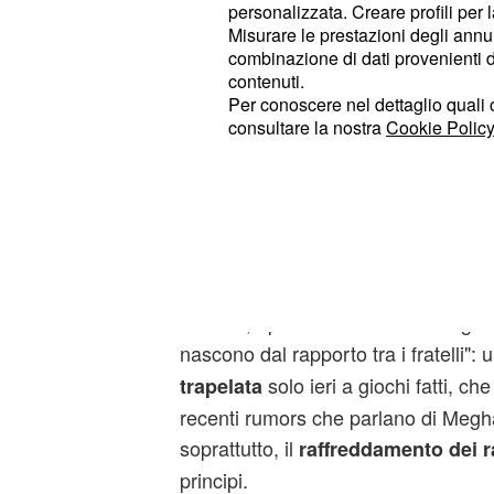
personalizzata. Creare profili per 
Misurare le prestazioni degli annun
Da qui, il risentimento del principe 
combinazione di dati provenienti da 
fratello erede al trono. Risentimento
contenuti.
rumors, sarebbe sfociato nell'
accus
Per conoscere nel dettaglio quali c
consultare la nostra
Cookie Policy
dovere la nuova fidanzata Megha
cercato di mettere i bastoni tra le r
"Non hai certo steso il tappeto ros
dichiarato Harry riferendosi al fra
gelida accoglienza verso l'anima gem
piccato, avrebbe risposto chiudendo
silenzio, riportando tutto alla moglie
nascono dal rapporto tra i fratelli": u
solo ieri a giochi fatti, ch
trapelata
recenti rumors che parlano di Meghan
soprattutto, il
raffreddamento dei ra
principi.