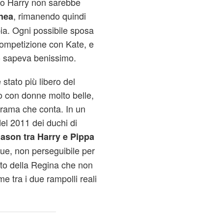
ato Harry non sarebbe
, rimanendo quindi
nea
pia. Ogni possibile sposa
competizione con Kate, e
o sapeva benissimo.
 stato più libero del
o con donne molto belle,
orama che conta. In un
el 2011 dei duchi di
iason tra Harry e Pippa
ue, non perseguibile per
erto della Regina che non
e tra i due rampolli reali