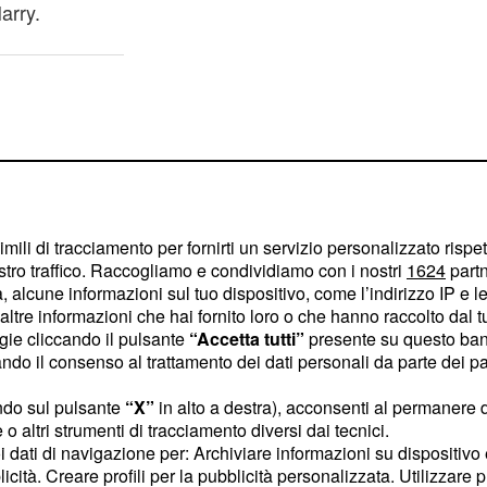
arry.
imili di tracciamento per fornirti un servizio personalizzato rispe
stro traffico. Raccogliamo e condividiamo con i nostri
1624
partn
 alcune informazioni sul tuo dispositivo, come l’indirizzo IP e le 
ltre informazioni che hai fornito loro o che hanno raccolto dal tuo
ogie cliccando il pulsante
“Accetta tutti”
presente su questo ban
o il consenso al trattamento dei dati personali da parte dei par
ndo sul pulsante
“X”
in alto a destra), acconsenti al permanere 
o altri strumenti di tracciamento diversi dai tecnici.
a cui è concesso sposare
uoi dati di navigazione per: Archiviare informazioni su dispositivo 
licità. Creare profili per la pubblicità personalizzata. Utilizzare p