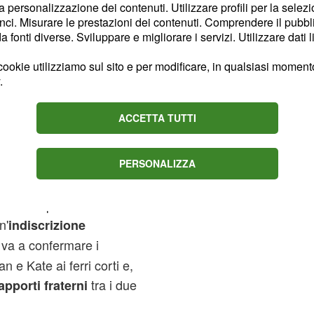
la personalizzazione dei contenuti. Utilizzare profili per la selez
ci. Misurare le prestazioni dei contenuti. Comprendere il pubblic
rosso nei confronti del
fonti diverse. Sviluppare e migliorare i servizi. Utilizzare dati l
 che, stando agli ultimi
a di non aver accolto a
ookie utilizziamo sul sito e per modificare, in qualsiasi momento,
.
e, anzi, aver
n Markle
uote alla nuova coppia.
ACCETTA TUTTI
so a Meghan!" - avrebbe
, a rimarcare la
tello Will
ella di Harry. William,
PERSONALIZZA
si in un imperturbabile
 Kate. "I problemi
n'
indiscrizione
e va a confermare i
 e Kate ai ferri corti e,
tra i due
pporti fraterni