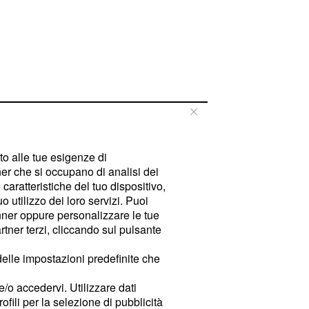
tto alle tue esigenze di
er che si occupano di analisi dei
caratteristiche del tuo dispositivo,
 utilizzo dei loro servizi. Puoi
ner oppure personalizzare le tue
tner terzi, cliccando sul pulsante
delle impostazioni predefinite che
e/o accedervi. Utilizzare dati
rofili per la selezione di pubblicità