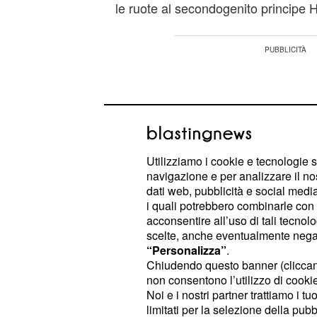
le ruote al secondogenito principe H
Utilizziamo i cookie e tecnologie s
navigazione e per analizzare il no
dati web, pubblicità e social media,
i quali potrebbero combinarle con a
acconsentire all’uso di tali tecnol
scelte, anche eventualmente negand
“Personalizza”
.
Chiudendo questo banner (clicca
non consentono l’utilizzo di cookie 
A cui non è destinato il trono, ma 
Noi e i nostri partner trattiamo i t
qualcuno per amore vero.
limitati per la selezione della pubb