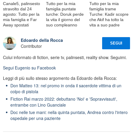
Canale5, palinsesto
Tutto per la mia
Tutto per la mia
stravolto dal 24
famiglia puntate
famiglia trame
agosto: Tutto per la
turche: Doruk perde
Turche: Kadir scopre
mia famiglia e Far
la vita il giorno del
che Akif ha tolto la
Away spostati
suo compleanno
vita a suo padre
Edoardo della Rocca
SEGUI
Contributor
Colui informato di fiction, serie tv, palinsesti, reality show. Seguimi.
Segui
Eugenio
su Facebook
Leggi di più sullo stesso argomento da Edoardo della Rocca:
Don Matteo 13: nel promo in onda il sacerdote vittima di un
colpo di pistola
Fiction Rai marzo 2022: debuttano 'Noi' e 'Sopravvissuti',
entrambe con Lino Guanciale
Doc nelle tue mani: nella quinta puntata, Andrea contro l'intero
ospedale per una paziente