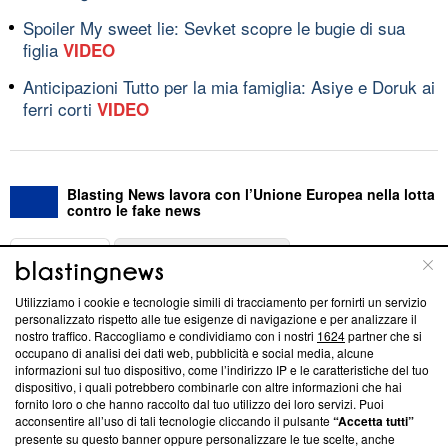
Spoiler My sweet lie: Sevket scopre le bugie di sua
figlia
VIDEO
Anticipazioni Tutto per la mia famiglia: Asiye e Doruk ai
ferri corti
VIDEO
Blasting News lavora con l’Unione Europea nella lotta
contro le fake news
ABOUT
LINEA EDITORIALE
Utilizziamo i cookie e tecnologie simili di tracciamento per fornirti un servizio
Questa sezione offre informazioni trasparenti su Blasting
personalizzato rispetto alle tue esigenze di navigazione e per analizzare il
nostro traffico. Raccogliamo e condividiamo con i nostri
1624
partner che si
News, sui nostri processi editoriali e su come ci impegniamo a
occupano di analisi dei dati web, pubblicità e social media, alcune
creare news di qualità. Inoltre, afferma la nostra aderenza a
informazioni sul tuo dispositivo, come l’indirizzo IP e le caratteristiche del tuo
‘Trust Project - News with Integrity’
Blasting News non è
dispositivo, i quali potrebbero combinarle con altre informazioni che hai
ancora membro del programma, ma ha richiesto di farne
fornito loro o che hanno raccolto dal tuo utilizzo dei loro servizi. Puoi
parte; Trust Project non ha ancora effettuato una verifica di
acconsentire all’uso di tali tecnologie cliccando il pulsante
“Accetta tutti”
conformità agli standard.
presente su questo banner oppure personalizzare le tue scelte, anche