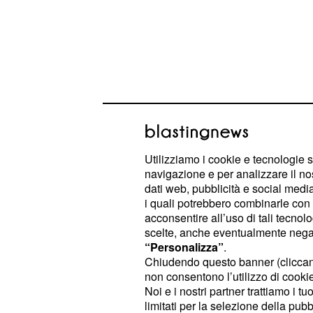
Utilizziamo i cookie e tecnologie s
navigazione e per analizzare il no
dati web, pubblicità e social media,
Dopo aver appreso, un po' per caso,
i quali potrebbero combinarle con a
acconsentire all’uso di tali tecnol
melanoma al cervello, la vita di
Chi
scelte, anche eventualmente negand
cambiata.
L'ex di Selvaggia Roma s
“Personalizza”
.
un delicatissimo intervento chirurgi
Chiudendo questo banner (clicca
non consentono l’utilizzo di cookie 
materia. L'operazione è stata molto l
Noi e i nostri partner trattiamo i t
comportava un rischio molto elevato 
limitati per la selezione della pubb