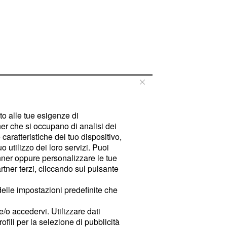
tto alle tue esigenze di
er che si occupano di analisi dei
caratteristiche del tuo dispositivo,
 utilizzo dei loro servizi. Puoi
ner oppure personalizzare le tue
tner terzi, cliccando sul pulsante
delle impostazioni predefinite che
e/o accedervi. Utilizzare dati
rofili per la selezione di pubblicità