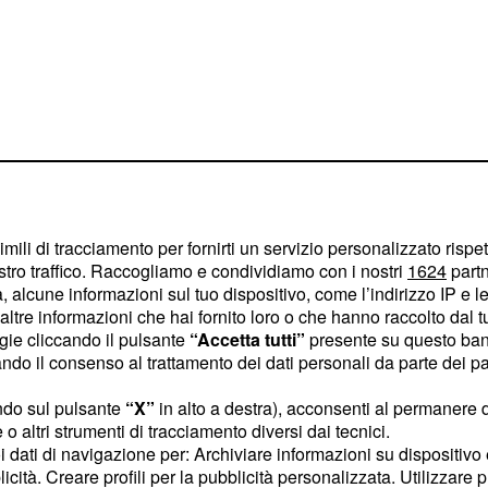
imili di tracciamento per fornirti un servizio personalizzato rispe
stro traffico. Raccogliamo e condividiamo con i nostri
1624
partn
 alcune informazioni sul tuo dispositivo, come l’indirizzo IP e le 
 la presenza di un
ltre informazioni che hai fornito loro o che hanno raccolto dal tuo
ogie cliccando il pulsante
“Accetta tutti”
presente su questo ban
è drasticamente
ofalo
o il consenso al trattamento dei dati personali da parte dei par
i è dovuto sottoporre
ad
co di rimozione della
ndo sul pulsante
“X”
in alto a destra), acconsenti al permanere 
o altri strumenti di tracciamento diversi dai tecnici.
unga e difficile e
uoi dati di navigazione per: Archiviare informazioni su dispositivo 
di disabilità
licità. Creare profili per la pubblicità personalizzata. Utilizzare p