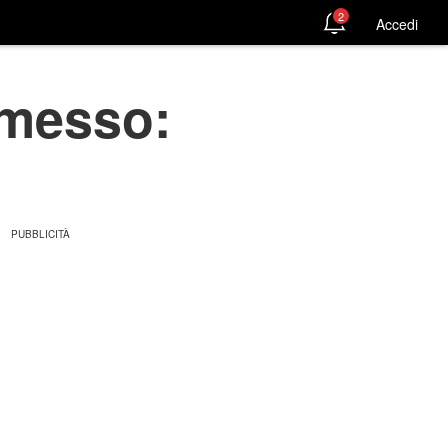
2
Accedi
imesso: