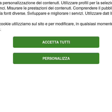
a e cecità.
Francesco,
la personalizzazione dei contenuti. Utilizzare profili per la selez
ci. Misurare le prestazioni dei contenuti. Comprendere il pubblic
to sottoporre a tale
fonti diverse. Sviluppare e migliorare i servizi. Utilizzare dati l
e tutti i rischi annessi.
ervento,
è uscito
Chiofalo
ookie utilizziamo sul sito e per modificare, in qualsiasi momento,
.
nte, non ha riportato
modo, si è dovuto
ACCETTA TUTTI
are delle terapie di
PERSONALIZZA