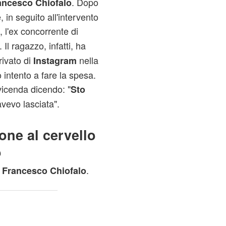
. Dopo
ancesco Chiofalo
 in seguito all'intervento
, l'ex concorrente di
Il ragazzo, infatti, ha
rivato di
nella
Instagram
intento a fare la spesa.
icenda dicendo: "
Sto
vevo lasciata".
one al cervello
o
r
.
Francesco Chiofalo