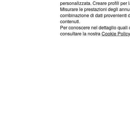
permanenti, tra cui paralisi, demenz
personalizzata. Creare profili per 
Misurare le prestazioni degli annun
però, non ha avuto scelta, si è dovu
combinazione di dati provenienti da 
intervento prendendo in considerazion
contenuti.
Per fortuna, dopo circa 9 ore di int
Per conoscere nel dettaglio quali c
consultare la nostra
Cookie Policy
dalla sala operatoria e, fortunatame
nessun danno permanente. Ad ogni 
sottoporre ad un ricovero per effettu
riabilitazione.