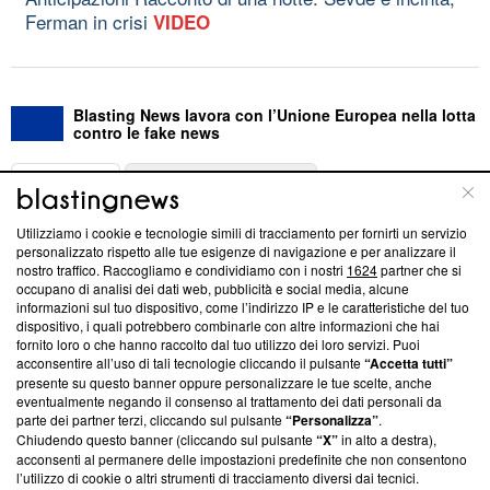
Ferman in crisi
VIDEO
Blasting News lavora con l’Unione Europea nella lotta
contro le fake news
ABOUT
LINEA EDITORIALE
Utilizziamo i cookie e tecnologie simili di tracciamento per fornirti un servizio
Questa sezione offre informazioni trasparenti su Blasting
personalizzato rispetto alle tue esigenze di navigazione e per analizzare il
nostro traffico. Raccogliamo e condividiamo con i nostri
1624
partner che si
News, sui nostri processi editoriali e su come ci impegniamo a
occupano di analisi dei dati web, pubblicità e social media, alcune
creare news di qualità. Inoltre, afferma la nostra aderenza a
informazioni sul tuo dispositivo, come l’indirizzo IP e le caratteristiche del tuo
‘Trust Project - News with Integrity’
Blasting News non è
dispositivo, i quali potrebbero combinarle con altre informazioni che hai
ancora membro del programma, ma ha richiesto di farne
fornito loro o che hanno raccolto dal tuo utilizzo dei loro servizi. Puoi
parte; Trust Project non ha ancora effettuato una verifica di
acconsentire all’uso di tali tecnologie cliccando il pulsante
“Accetta tutti”
conformità agli standard.
presente su questo banner oppure personalizzare le tue scelte, anche
eventualmente negando il consenso al trattamento dei dati personali da
parte dei partner terzi, cliccando sul pulsante
“Personalizza”
.
Su di noi
Chiudendo questo banner (cliccando sul pulsante
“X”
in alto a destra),
acconsenti al permanere delle impostazioni predefinite che non consentono
Team editoriale
l’utilizzo di cookie o altri strumenti di tracciamento diversi dai tecnici.